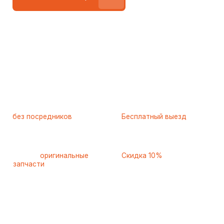
Работаем
без посредников
—
Бесплатный выезд
только штатные
и диагностика
мастера
при ремонте
Только
оригинальные
Скидка 10%
запчасти
и качественные
для пенсионеров и людей
аналоги
с инвалидностью
Ежедневно с 8 до 22 часов
8 495 409-45-21
Контактная информация