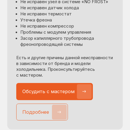
Не исправен датчик холода
Не исправен узел в системе «NO
FROST»
Не исправен термостат
Утечка фреона
Не исправен мотор-компрессор
Есть и другие причины данной
неисправности в зависимости от бренда
и модели холодильника.
Проконсультируйтесь с мастером.
Обсудить с мастером
Обсудить с мастером
Подробнее
Подробнее
Намерзает лёд
в холодильной камере