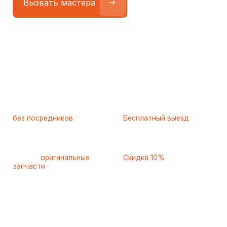
Работаем
без посредников
—
Бесплатный выезд
только штатные
и диагностика
мастера
при ремонте
Только
оригинальные
Скидка 10%
запчасти
и качественные
для пенсионеров и людей
аналоги
с инвалидностью
Если вы узнали свою
проблему — обсудите
её с мастером