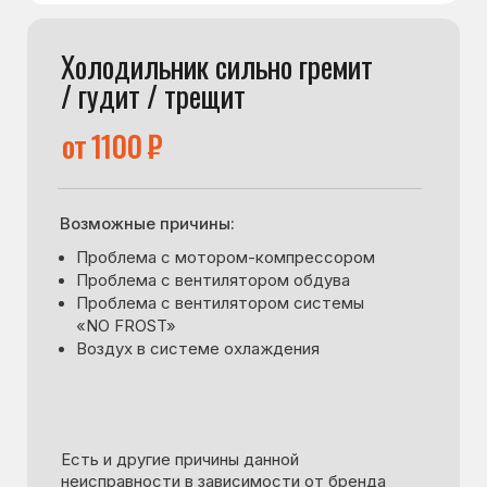
Есть и другие причины данной
неисправности в зависимости от бренда
и модели холодильника.
Проконсультируйтесь с мастером.
Обсудить с мастером
Обсудить с мастером
Подробнее
Подробнее
На дисплее загорелась ошибка
от 1000 ₽
Возможные причины:
Проблемы с датчиками
Проблема с вентилятором
Проблема с одним из блоков системы