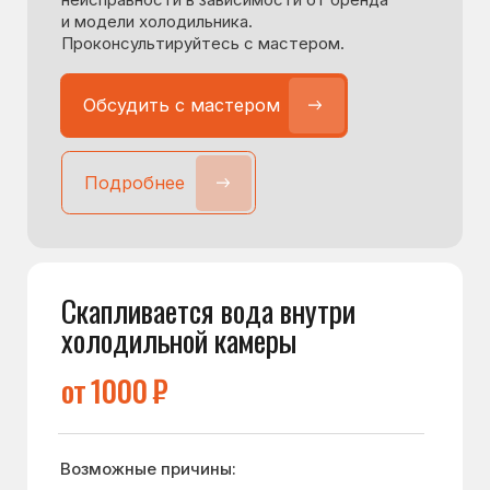
Горит красный индикатор /
восклицательный знак
от 1400 ₽
Возможные причины:
Не исправен датчик холода
Не исправен узел в системе «NO FROST»
Не исправен термостат
Утечка фреона
Не исправен мотор-компрессор
Есть и другие причины данной неисправности
в зависимости от бренда и модели
холодильника. Проконсультируйтесь
с мастером.