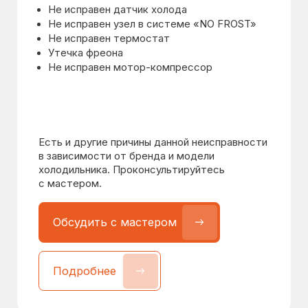
Возможные причины:
Не исправен термостат
Не исправен датчик
Частичная утечка хладагента
Засор капиллярного трубопровода
фреонопроводящей системы
Есть и другие причины данной
неисправности в зависимости от бренда
и модели холодильника.
Проконсультируйтесь с мастером.
Обсудить с мастером
Обсудить с мастером
Подробнее
Подробнее