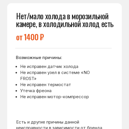
от 1200 ₽
Возможные причины:
Не исправен ТЭН
Не исправен термостат
Не исправен датчик
Утечка хладагента
Засор капиллярного трубопровода
фреонопроводящей системы
Промерзание шкафа
Есть и другие причины данной неисправности
в зависимости от бренда и модели
холодильника. Проконсультируйтесь
с мастером.
Обсудить с мастером
Обсудить с мастером
Подробнее
Подробнее