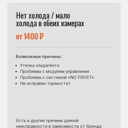
неисправности в зависимости от бренда
и модели холодильника.
Проконсультируйтесь с мастером.
Обсудить с мастером
Обсудить с мастером
Подробнее
Подробнее
Нет/мало холода в холодильной
камере, в морозилке холод есть
от 1200 ₽
Возможные причины:
Не исправен узел в системе «NO FROST»
Не исправен датчик холода
Не исправен термостат
Утечка фреона
Не исправен компрессор