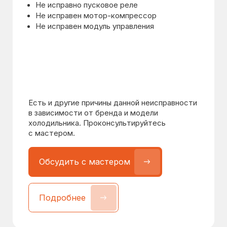
Возможные причины:
Засор дренажной системы
Не исправна система оттайки
Есть и другие причины данной неисправности
в зависимости от бренда и модели
холодильника. Проконсультируйтесь
с мастером.
Обсудить с мастером
Обсудить с мастером
Подробнее
Подробнее
Холодильник сильно гремит