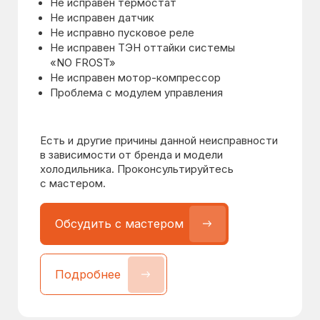
Подробнее
Подробнее
Нет холода / мало
холода в обеих камерах
от 1400 ₽
Возможные причины:
Утечка хладагента
Проблема с модулем управления
Проблема с системой «NO FROST»
Не исправен термостат
Есть и другие причины данной