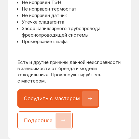
Обсудить с мастером
Обсудить с мастером
Подробнее
Подробнее
Холодильник щёлкает
и не запускается
от 1600 ₽
Возможные причины:
Не исправно пусковое реле
Не исправен мотор-компрессор
Не исправен модуль управления