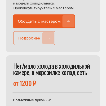
Проблемы с модулем управления
Засор капиллярного трубопровода
фреонопроводящей системы
Есть и другие причины данной неисправности
в зависимости от бренда и модели
холодильника. Проконсультируйтесь
с мастером.
Обсудить с мастером
Обсудить с мастером
Подробнее
Подробнее
Нет/мало холода в морозильной
камере, в холодильной холод есть
от 1400 ₽
Возможные причины: