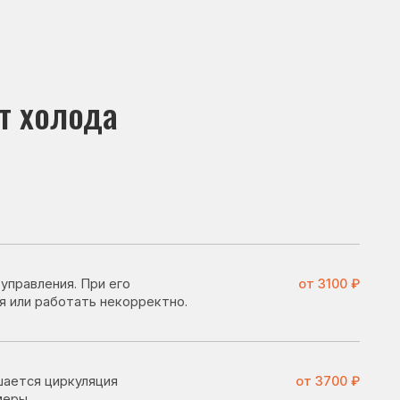
да
и его
от 3100 ₽
 некорректно.
ция
от 3700 ₽
озильная
от 2800 ₽