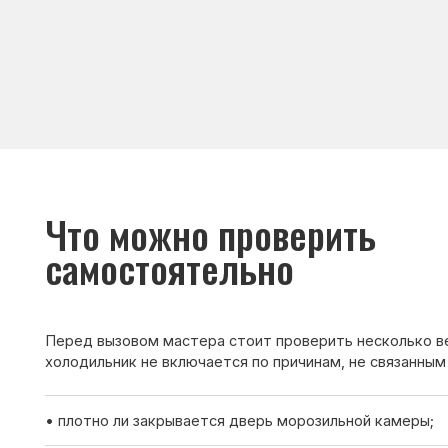
Что можно проверить
самостоятельно
Перед вызовом мастера стоит проверить несколько вещей. И
холодильник не включается по причинам, не связанным с поло
• плотно ли закрывается дверь морозильной камеры;
• не повреждён ли уплотнитель;
• не перегружена ли морозильная камера продуктами;
• не перекрыты ли вентиляционные отверстия.
Если после проверки холодильник всё равно не включается —
мастера для диагностики.