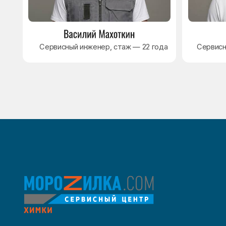
8 495 409-45-21
Без выходных с 8.00 — 22.00
Max
WhatsApp
Telegram
© Сервисный центр «Морозилка.com». Ремонт
холодильников на дому в Москве и Московской области