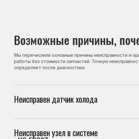
Возможные причины, почему 
Мы перечислили основные причины неисправности и ориентир
работы без стоимости запчастей. Точную неисправность и с
определяет после диагностики
Неисправен датчик холода
Датч
неис
Неисправен узел в системе
При 
«NO FROST»
холо
Неисправен термостат
Терм