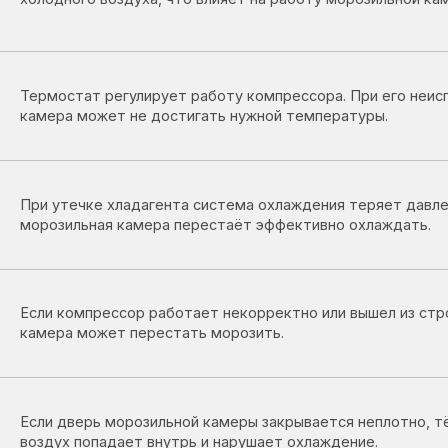
ра может не достигать нужной температуры.
утечке хладагента система охлаждения теряет давление, из-за чего
зильная камера перестаёт эффективно охлаждать.
 компрессор работает некорректно или вышел из строя, морозильна
ра может перестать морозить.
 дверь морозильной камеры закрывается неплотно, тёплый
ух попадает внутрь и нарушает охлаждение.