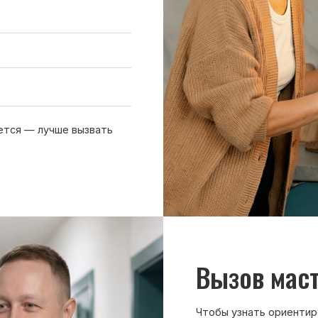
Вызов мастера
Чтобы узнать ориентировочную стоим
нам или оставьте заявку на сайте. Д
холодильника, симптомы неисправнос
причине поломки
Обсудить с масетром