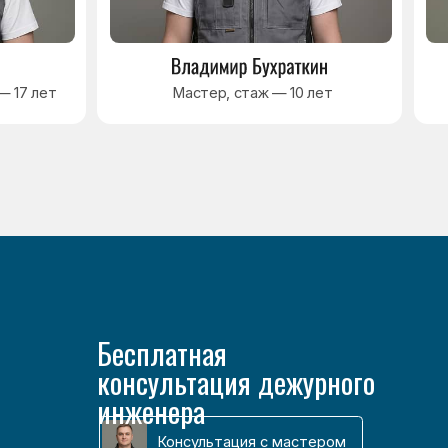
консультация дежурного
инженера
Консультация с мастером
Консультация с мастером
Наверх↑
Разработка сайта