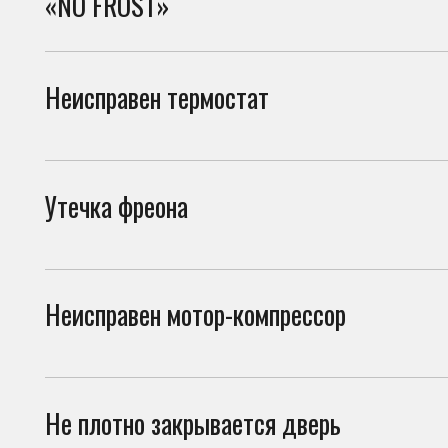
каме
Утечка фреона
При 
моро
Неисправен мотор-компрессор
Если
каме
Не плотно закрывается дверь
Если
возд