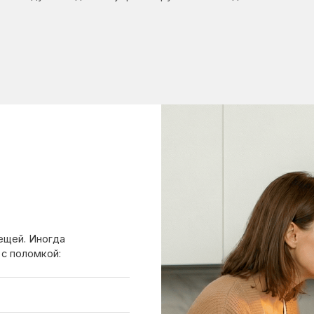
ногда
мкой:
 лучше вызвать