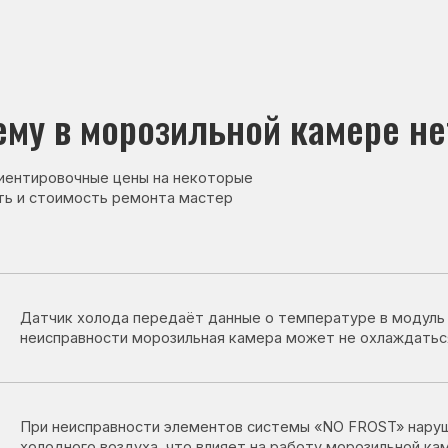
в морозильной камере нет холо
овочные цены на некоторые
тоимость ремонта мастер
ик холода передаёт данные о температуре в модуль управления. Пр
правности морозильная камера может не охлаждаться или работать
неисправности элементов системы «NO FROST» нарушается циркуля
дного воздуха, что влияет на работу морозильной камеры.
остат регулирует работу компрессора. При его неисправности мор