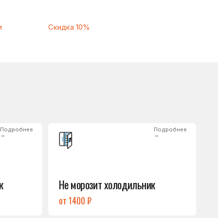
Подробнее
→
Не морозит холодильник
от 1400 ₽
Подробнее
→
Нет холода / мало холода
в обеих камерах