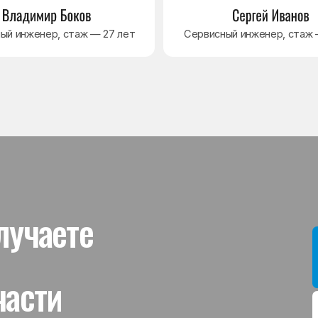
ти
Мы даём гар
устанавлив
холодильник
комплектую
от 3 месяце
Гаранти
На выполне
действует г
гарантийног
связанная 
и проверит