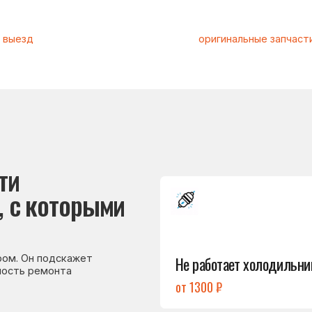
Подробнее
которыми
→
Не работает холодильник
 подскажет
емонта
от 1300 ₽
Подробнее
→
Холодильник
не включается