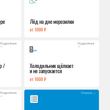
Холодильник щёлкает
и не запускается
от 1600 ₽
Открыть →
Полный список
неисправностей
обом или оставьте
опросы