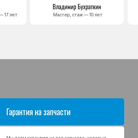
антию на все запчасти, которые
аются в процессе ремонта
а. Срок гарантии зависит от вида
щих и может составлять
в до 3 лет
я на выполненные работы
нный ремонт холодильника
арантия до 3 лет. Если в течение
о срока возникнет проблема,
с ремонтом, мастер приедет
 работу