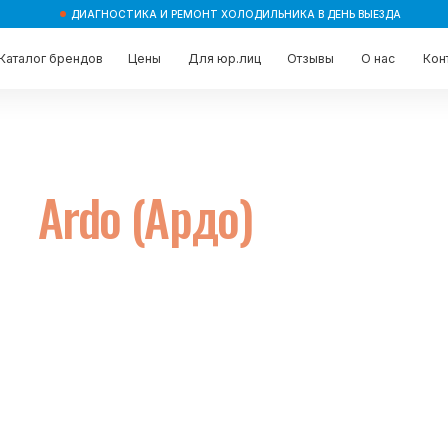
ДИАГНОСТИКА И РЕМОНТ ХОЛОДИЛЬНИКА В ДЕНЬ ВЫЕЗДА
брендов
брендов
Цены
Цены
Для юр.лиц
Для юр.лиц
Отзывы
Отзывы
О нас
О нас
Контакты
Контакты
Ardo (Ардо)
дин визит
 и называет
компании.