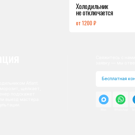
ом Atlant.
т, щёлкает,
одскажет
д мастера.
и.
Max
WhatsApp
Telegram
о центра
ому мастер приезжает на адрес
сервисного центра.