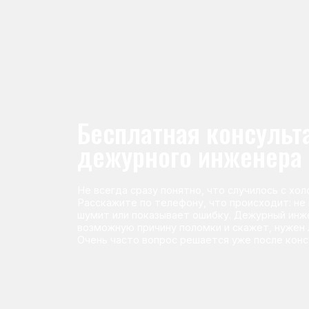
Не всегда сразу понятно, что случилось с холодильник
Расскажите по телефону, что происходит: не морози
шумит или показывает ошибку. Дежурный инженер п
возможную причину поломки и скажет, нужен ли выез
Очень часто вопрос решается уже после консультаци
Команда мастеров сервисног
Морозилка.com
Специалисты работают по всей Москве и Подмосковью, поэт
в течение 2-х часов. Все специалисты — штатные сотрудники 