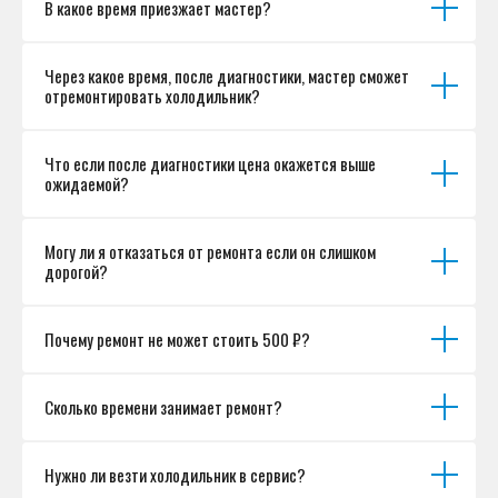
В какое время приезжает мастер?
Согласие на обработку персональных данных
Разработка сайта
Через какое время, после диагностики, мастер сможет
отремонтировать холодильник?
Что если после диагностики цена окажется выше
ожидаемой?
Могу ли я отказаться от ремонта если он слишком
дорогой?
Почему ремонт не может стоить 500 ₽?
Сколько времени занимает ремонт?
Нужно ли везти холодильник в сервис?