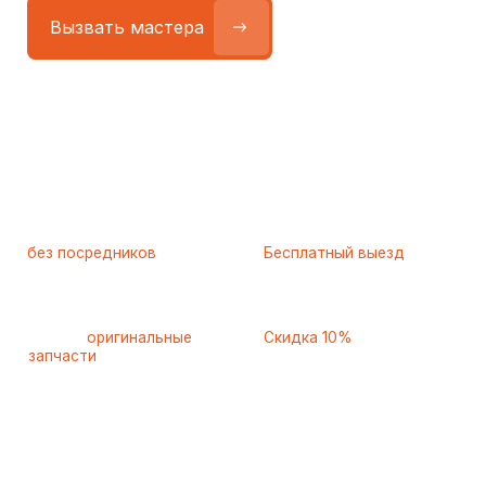
Работаем
без посредников
—
Бесплатный выезд
только штатные
и диагностика
мастера
при ремонте
Только
оригинальные
Скидка 10%
запчасти
и качественные
для пенсионеров и людей
аналоги
с инвалидностью
Самые частые неисправности
холодильников Gaggenau
(Гагенау), с которыми к нам
обращаются