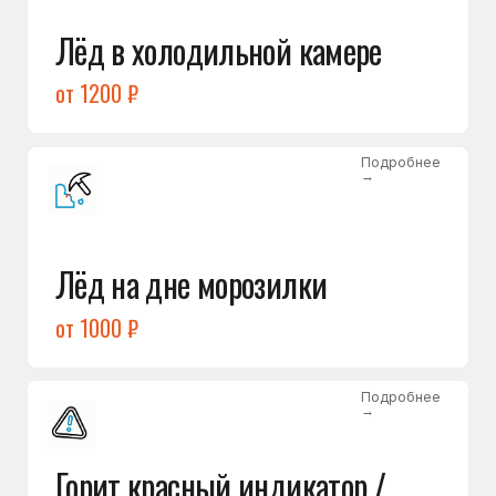
Подробнее
→
Холодильник щёлкает
и не запускается
от 1600 ₽
Открыть →
Полный список
неисправностей
Бесплатная консультация