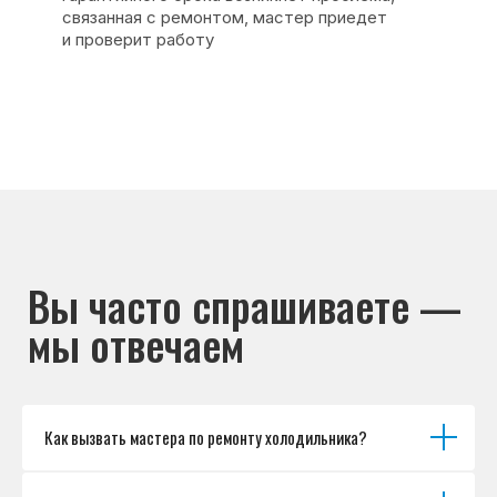
Основные дефекты
Каталог брендов
Цены
Для юр.лиц
Отзывы
О нас
Контакты
Варианты оплаты
© Сервисный центр «Морозилка.com».
Ремонт холодильников на дому в Москве
и Московской области
Наверх↑
Как вызвать мастера по ремонту холодильника?
Политика обработки персональных данных