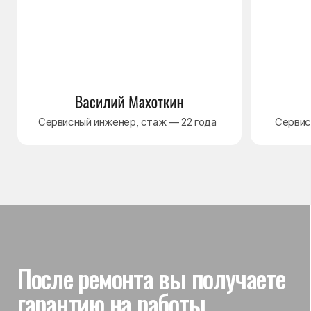
Гарантия на выполненные
работы
На выполненный ремонт холодильника
действует гарантия до 3 лет. Если в течение
гарантийного срока возникнет проблема,
связанная с ремонтом, мастер приедет
и проверит работу
Вы часто спрашиваете —