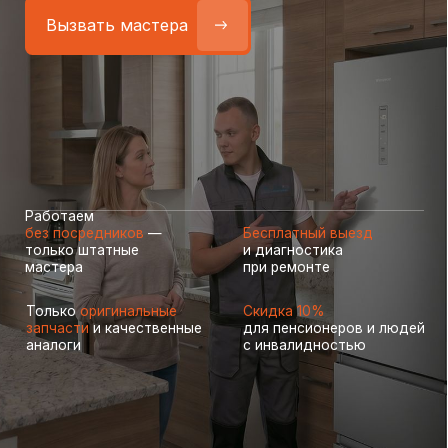
Работаем
без посредников
—
Бесплатный выезд
только штатные
и диагностика
мастера
при ремонте
Только
оригинальные
Скидка 10%
запчасти
и качественные
для пенсионеров и людей
аналоги
с инвалидностью
Самые частые неисправности
холодильников Hisense
(Хайсенс), с которыми к нам
обращаются