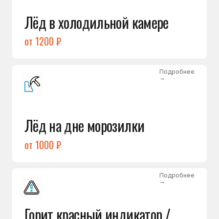
Подробнее
→
Холодильник щёлкает
и не запускается
от 1600 ₽
Открыть →
Полный список
неисправностей
Бесплатная консультация