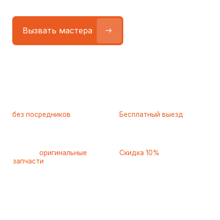
Работаем
без посредников
—
Бесплатный выезд
только штатные
и диагностика
мастера
при ремонте
Только
оригинальные
Скидка 10%
запчасти
и качественные
для пенсионеров и людей
аналоги
с инвалидностью
Самые частые неисправности
холодильников Hotpoint-
Ariston, с которыми к нам
обращаются