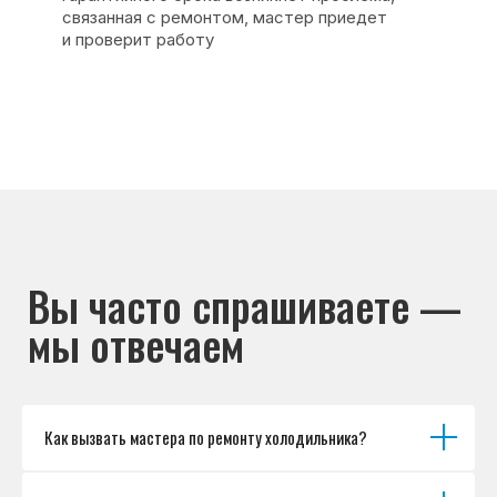
Основные дефекты
Каталог брендов
Цены
Для юр.лиц
Отзывы
О нас
Контакты
Варианты оплаты
© Сервисный центр «Морозилка.com».
Ремонт холодильников на дому в Москве
и Московской области
Наверх↑
Как вызвать мастера по ремонту холодильника?
Политика обработки персональных данных