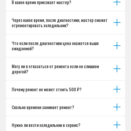
В какое время приезжает мастер?
Согласие на обработку персональных данных
Разработка сайта
Через какое время, после диагностики, мастер сможет
отремонтировать холодильник?
Что если после диагностики цена окажется выше
ожидаемой?
Могу ли я отказаться от ремонта если он слишком
дорогой?
Почему ремонт не может стоить 500 ₽?
Сколько времени занимает ремонт?
Нужно ли везти холодильник в сервис?