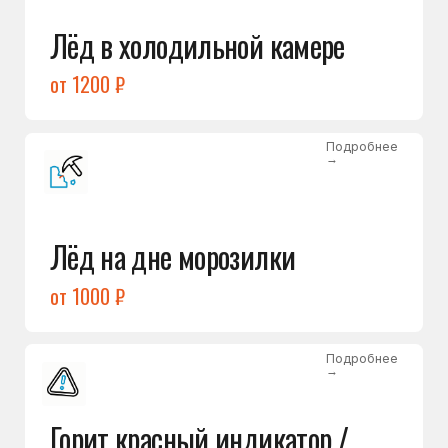
Подробнее
→
Холодильник щёлкает
и не запускается
от 1600 ₽
Открыть →
Полный список
неисправностей
Бесплатная консультация