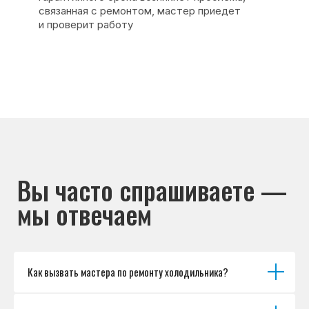
Основные дефекты
Каталог брендов
Цены
Для юр.лиц
Отзывы
О нас
Контакты
Варианты оплаты
© Сервисный центр «Морозилка.com».
Ремонт холодильников на дому в Москве
и Московской области
Наверх↑
Как вызвать мастера по ремонту холодильника?
Политика обработки персональных данных