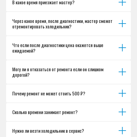
В какое время приезжает мастер?
Согласие на обработку персональных данных
Разработка сайта
Через какое время, после диагностики, мастер сможет
отремонтировать холодильник?
Что если после диагностики цена окажется выше
ожидаемой?
Могу ли я отказаться от ремонта если он слишком
дорогой?
Почему ремонт не может стоить 500 ₽?
Сколько времени занимает ремонт?
Нужно ли везти холодильник в сервис?