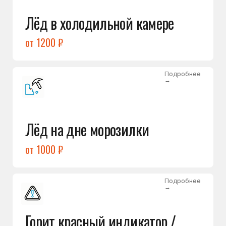
Подробнее
→
Холодильник щёлкает
и не запускается
от 1600 ₽
Открыть →
Полный список
неисправностей
Бесплатная консультация