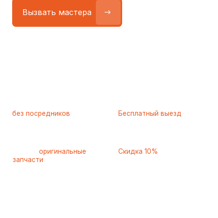
Работаем
без посредников
—
Бесплатный выезд
только штатные
и диагностика
мастера
при ремонте
Только
оригинальные
Скидка 10%
запчасти
и качественные
для пенсионеров и людей
аналоги
с инвалидностью
Самые частые неисправности
холодильников Lg (Лджи),
с которыми к нам
обращаются