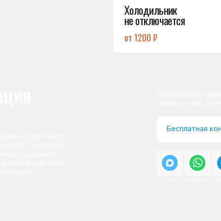
ом Atlant.
т, щёлкает,
одскажет
д мастера.
и.
Max
WhatsApp
Telegram
о центра
ому мастер приезжает на адрес
сервисного центра.