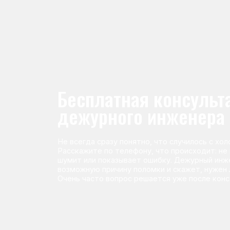
Не всегда сразу понятно, что случилось с холодильник
Расскажите по телефону, что происходит: не морози
шумит или показывает ошибку. Дежурный инженер п
возможную причину поломки и скажет, нужен ли выез
Очень часто вопрос решается уже после консультаци
Команда мастеров сервисног
Морозилка.com
Специалисты работают по всей Москве и Подмосковью, поэт
в течение 2-х часов. Все специалисты — штатные сотрудники 