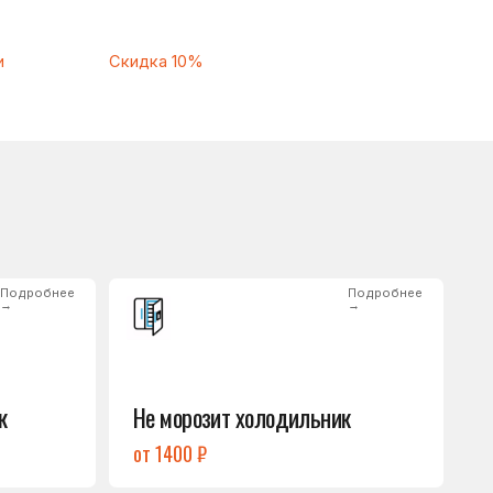
Подробнее
→
Не морозит холодильник
от 1400 ₽
Подробнее
→
Нет холода / мало холода
в обеих камерах