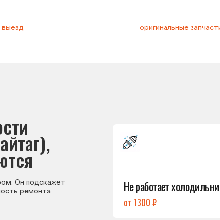
и
Подробнее
г),
→
я
Не работает холодильник
 подскажет
емонта
от 1300 ₽
Подробнее
→
Холодильник
не включается