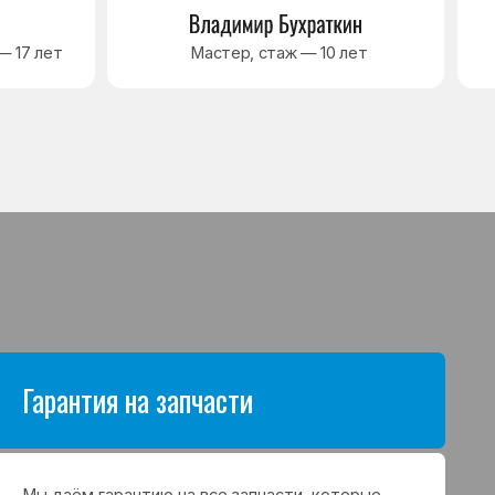
антию на все запчасти, которые
аются в процессе ремонта
а. Срок гарантии зависит от вида
щих и может составлять
в до 3 лет
я на выполненные работы
нный ремонт холодильника
арантия до 3 лет. Если в течение
о срока возникнет проблема,
с ремонтом, мастер приедет
 работу