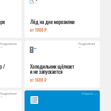
Холодильник щёлкает
и не запускается
от 1600 ₽
Открыть →
Полный список
неисправностей
обом или оставьте
опросы