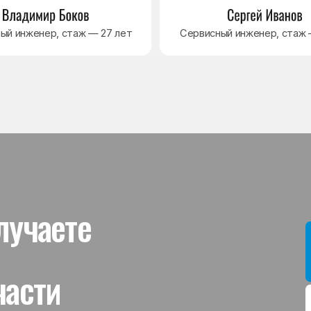
ти
Мы даём гар
устанавлив
холодильник
комплектую
от 3 месяце
Гаранти
На выполне
действует г
гарантийног
связанная 
и проверит