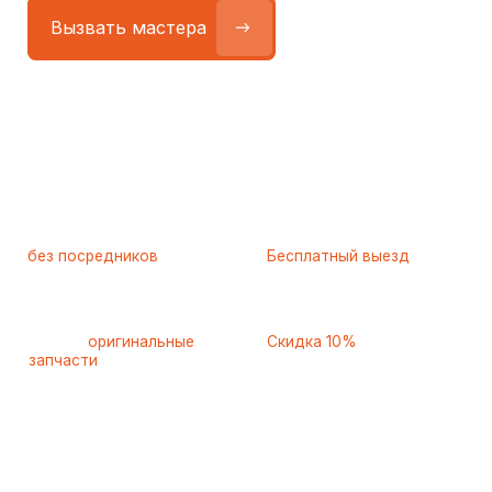
Работаем
без посредников
—
Бесплатный выезд
только штатные
и диагностика
мастера
при ремонте
Только
оригинальные
Скидка 10%
запчасти
и качественные
для пенсионеров и людей
аналоги
с инвалидностью
Самые частые неисправности
холодильников Midea
(Мидея), с которыми к нам
обращаются