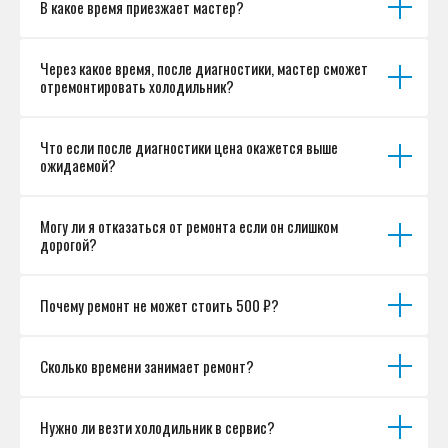
В какое время приезжает мастер?
Согласие на обработку персональных данных
Разработка сайта
Через какое время, после диагностики, мастер сможет
отремонтировать холодильник?
Что если после диагностики цена окажется выше
ожидаемой?
Могу ли я отказаться от ремонта если он слишком
дорогой?
Почему ремонт не может стоить 500 ₽?
Сколько времени занимает ремонт?
Нужно ли везти холодильник в сервис?