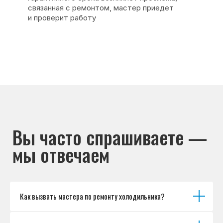
Основные дефекты
Каталог брендов
Цены
Для юр.лиц
Отзывы
О нас
Контакты
Варианты оплаты
© Сервисный центр «Морозилка.com».
Ремонт холодильников на дому в Москве
и Московской области
Наверх↑
Как вызвать мастера по ремонту холодильника?
Политика обработки персональных данных