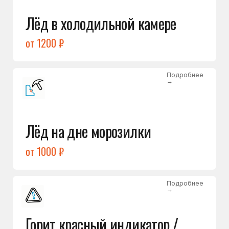
Подробнее
→
Холодильник щёлкает
и не запускается
от 1600 ₽
Открыть →
Полный список
неисправностей
Бесплатная консультация