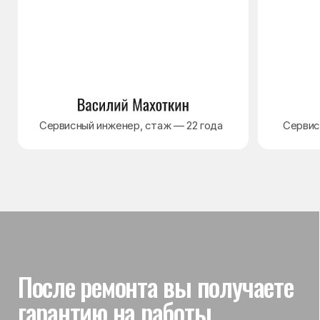
Гарантия на выполненные
работы
На выполненный ремонт холодильника
действует гарантия до 3 лет. Если в течение
гарантийного срока возникнет проблема,
связанная с ремонтом, мастер приедет
и проверит работу
Вы часто спрашиваете —