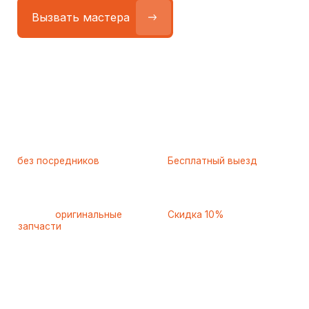
Работаем
без посредников
—
Бесплатный выезд
только штатные
и диагностика
мастера
при ремонте
Только
оригинальные
Скидка 10%
запчасти
и качественные
для пенсионеров и людей
аналоги
с инвалидностью
Самые частые неисправности
холодильников Neff (Неф),
с которыми к нам обращаются