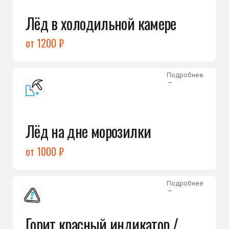
Подробнее
→
Холодильник щёлкает
и не запускается
от 1600 ₽
Открыть →
Полный список
неисправностей
Бесплатная консультация