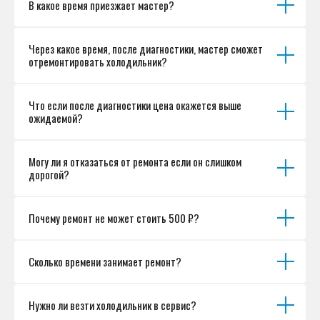
В какое время приезжает мастер?
Согласие на обработку персональных данных
Разработка сайта
Через какое время, после диагностики, мастер сможет
отремонтировать холодильник?
Что если после диагностики цена окажется выше
ожидаемой?
Могу ли я отказаться от ремонта если он слишком
дорогой?
Почему ремонт не может стоить 500 ₽?
Сколько времени занимает ремонт?
Нужно ли везти холодильник в сервис?