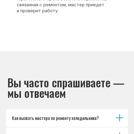
Основные дефекты
Каталог брендов
Цены
Для юр.лиц
Отзывы
О нас
Контакты
Варианты оплаты
© Сервисный центр «Морозилка.com».
Ремонт холодильников на дому в Москве
и Московской области
Наверх↑
Как вызвать мастера по ремонту холодильника?
Политика обработки персональных данных