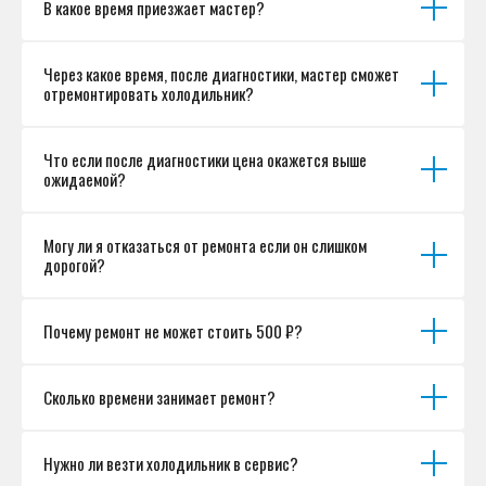
В какое время приезжает мастер?
Согласие на обработку персональных данных
Разработка сайта
Через какое время, после диагностики, мастер сможет
отремонтировать холодильник?
Что если после диагностики цена окажется выше
ожидаемой?
Могу ли я отказаться от ремонта если он слишком
дорогой?
Почему ремонт не может стоить 500 ₽?
Сколько времени занимает ремонт?
Нужно ли везти холодильник в сервис?