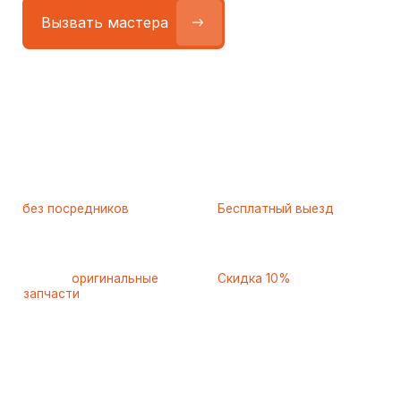
Работаем
без посредников
—
Бесплатный выезд
только штатные
и диагностика
мастера
при ремонте
Только
оригинальные
Скидка 10%
запчасти
и качественные
для пенсионеров и людей
аналоги
с инвалидностью
Самые частые неисправности
холодильников Whirlpool
(Вирпул), с которыми к нам
обращаются