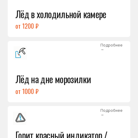
Подробнее
→
Холодильник щёлкает
и не запускается
от 1600 ₽
Открыть →
Полный список
неисправностей
Бесплатная консультация