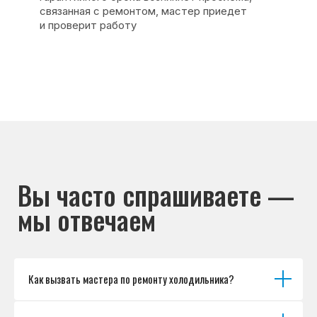
Основные дефекты
Каталог брендов
Цены
Для юр.лиц
Отзывы
О нас
Контакты
Варианты оплаты
© Сервисный центр «Морозилка.com».
Ремонт холодильников на дому в Москве
и Московской области
Наверх↑
Как вызвать мастера по ремонту холодильника?
Политика обработки персональных данных