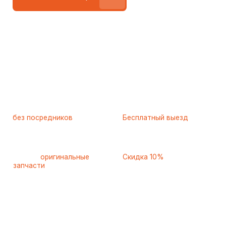
Работаем
без посредников
—
Бесплатный выезд
только штатные
и диагностика
мастера
при ремонте
Только
оригинальные
Скидка 10%
запчасти
и качественные
для пенсионеров и людей
аналоги
с инвалидностью
Ежедневно с 8 до 22 часов
8 495 409-45-21
Контактная информация