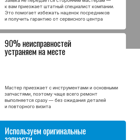
зжает с инструментами и основными
 поэтому чаще всего ремонт
 сразу — без ожидания деталей
о визита
ем оригинальные
ем оригинальные запчасти
нные аналоги. Это помогает избежать
оломок и продлевает срок службы
и более 5500 ремонтов
ников