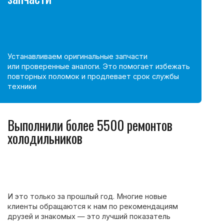
о за прошлый год. Многие новые
ащаются к нам по рекомендациям
акомых — это лучший показатель
ам
ы и гарантия
монта
ёт кассовый чек и гарантийный
чно знаете, какие работы выполнены,
нтия на них действует