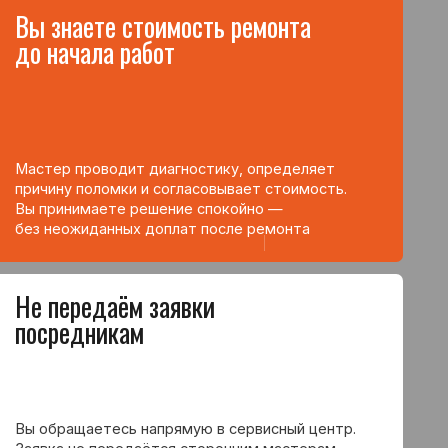
нных доплат после ремонта
аём заявки
икам
есь напрямую в сервисный центр.
ередаётся сторонним мастерам —
жает штатный специалист компании.
т избежать наценок посредников
гарантию от сервисного центра
справностей
м на месте