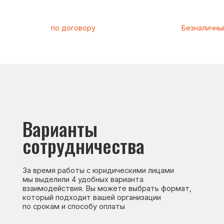
Варианты
сотрудничества
За время работы с юридическими лицами
Д
мы выделили 4 удобных варианта
п
взаимодействия. Вы можете выбрать формат,
который подходит вашей организации
к
по срокам и способу оплаты
П
→
Оставить заявку
Оставить заявку