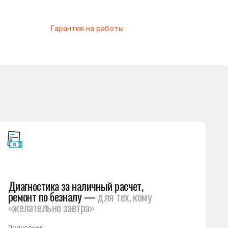
а за наличный расчет,
 безналу —
для тех, кому
о завтра»