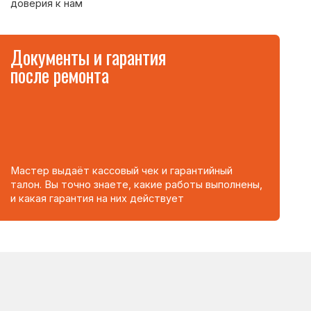
ежегодную аттестацию и хорошо знают
типовые причины их поломок.
85%
клиентов обращаются
о рекомендации