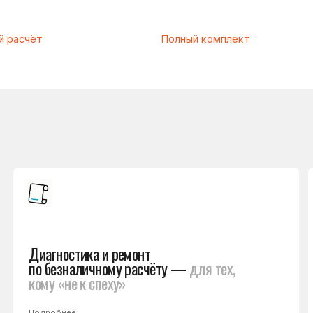
иагностика и ремонт
Диагностик
о безналичному расчёту —
для тех,
ремонт по
ому «не к спеху»
«желательн
одробнее
Подробнее
→