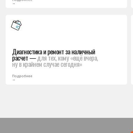
иагностика и ремонт за наличный
Ремонт хол
асчет —
для тех, кому «ещё вчера,
для госуда
у в крайнем случае сегодня»
организаци
одробнее
Подробнее
→
Вы знает
онт
до начал
Мастер пров
причину пол
Вы принимае