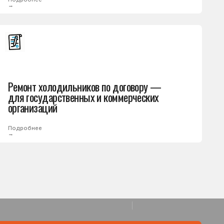
одильников по договору —
рственных и коммерческих
й
е стоимость ремонта
а работ
одит диагностику, определяет
омки и согласовывает стоимость.
те решение спокойно —