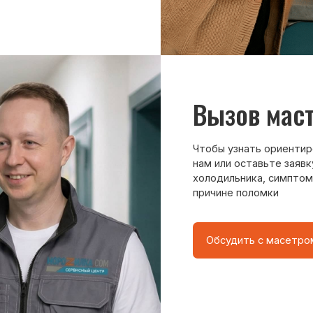
нам или оставьте заявку на сайте. Д
холодильника, симптомы неисправнос
причине поломки
Обсудить с масетром
8 495 409-45-21
Без выходных с 8.00 — 22.00