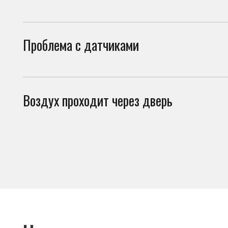
Воздух проходит через дверь
Если
тёпл
Что можно проверить
самостоятельно
Перед вызовом мастера стоит проверить несколько вещей. И
холодильник не включается по причинам, не связанным с поло