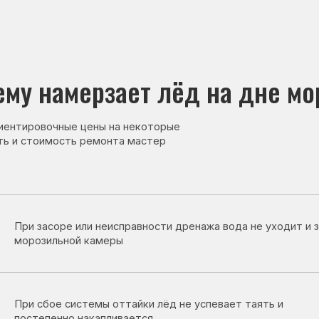
намерзает лёд на дне морозилк
овочные цены на некоторые
тоимость ремонта мастер
засоре или неисправности дренажа вода не уходит и замерзает на д
озильной камеры
сбое системы оттайки лёд не успевает таять и
епенно накапливается.
рректная работа датчиков может нарушать цикл оттайки и привод
разованию льда.