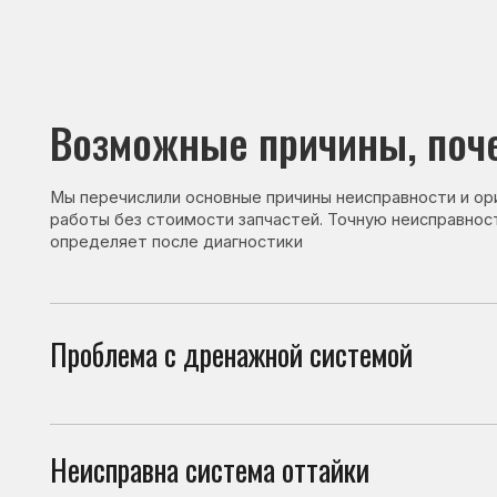
Возможные причины, почему 
Мы перечислили основные причины неисправности и ориентир
работы без стоимости запчастей. Точную неисправность и с
определяет после диагностики
Проблема с дренажной системой
При 
мор
Неисправна система оттайки
При 
пост
Проблема с датчиками
Неко
к об