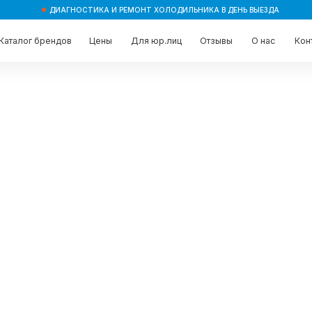
ДИАГНОСТИКА И РЕМОНТ ХОЛОДИЛЬНИКА В ДЕНЬ ВЫЕЗДА
брендов
брендов
Цены
Цены
Для юр.лиц
Для юр.лиц
Отзывы
Отзывы
О нас
О нас
Контакты
Контакты
орозилки