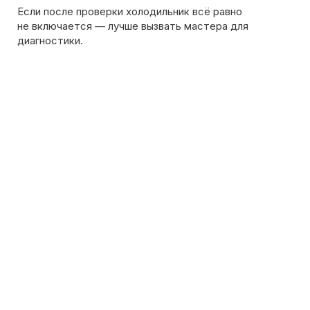
на сайте. Дежурный инженер уточнит марку
холодильника, симптомы неисправности
и сориентирует по возможной причине поломки
Обсудить с масетром
8 495 409-45-21
Без выходных с 8.00 — 22.00
Max
WhatsApp
Telegram