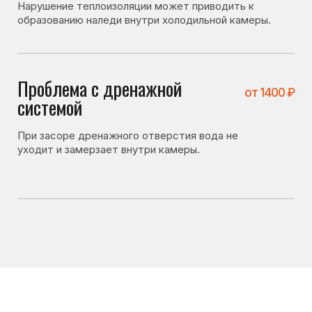
Что можно проверить
самостоятельно
Перед вызовом мастера стоит проверить несколько
вещей. Иногда холодильник не включается
по причинам, не связанным с поломкой:
• плотно ли закрывается дверь холодильника;
• не повреждён ли уплотнитель;
• не засорено ли дренажное отверстие;
• не установлена ли слишком низкая температура
охлаждения.
Если после проверки холодильник всё равно
не включается — лучше вызвать мастера для
диагностики.