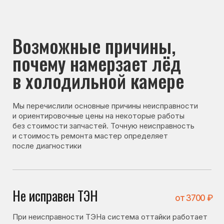
почему намерзает лёд
в холодильной камере
Мы перечислили основные причины неисправности
и ориентировочные цены на некоторые работы
без стоимости запчастей. Точную неисправность
и стоимость ремонта мастер определяет
после диагностики
Не исправен ТЭН
от 3700 ₽
При неисправности ТЭНа система оттайки работает
некорректно, из-за чего в холодильной камере
начинает образовываться лёд.
Не исправен термостат
от 2800 ₽
Термостат регулирует работу системы
охлаждения. При его неисправности возможны сбои
в температурном режиме и образование наледи.