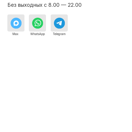
8 495 409-45-21
Без выходных с 8.00 — 22.00
Max
WhatsApp
Telegram
Сервисный инженер, стаж — 22 года
Сервисный инженер, с
Бесплатная
консультация дежурного
инженера