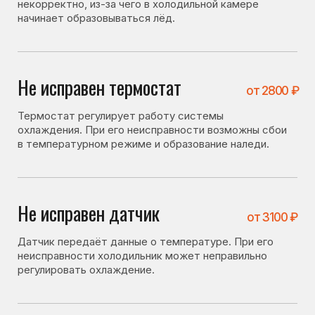
Не исправен датчик
от 3100 ₽
Датчик передаёт данные о температуре. При его
неисправности холодильник может неправильно
регулировать охлаждение.
Утечка хладагента
от 3200 ₽
При утечке фреона система охлаждения работает
нестабильно, что может приводить к образованию
льда.
Засор капиллярного
от 4100 ₽
трубопровода
фреонопроводящей системы
При засоре нарушается циркуляция хладагента, что
влияет на работу системы охлаждения.