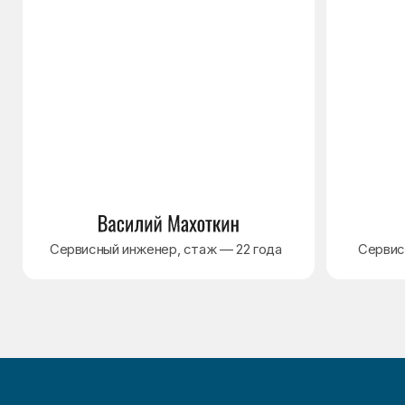
Варианты оплаты
© Сервисный центр «Морозилка.com».
Ремонт холодильников на дому в Москве
и Московской области
Наверх↑
Политика обработки персональных данных
Согласие на обработку персональных данных
Разработка сайта