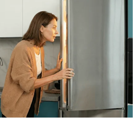
Вызов мастера
Чтобы узнать ориентировочную стоимость ремонта
холодильника, позвоните нам или оставьте заявку
на сайте. Дежурный инженер уточнит марку
холодильника, симптомы неисправности
и сориентирует по возможной причине поломки
Обсудить с масетром
8 495 409-45-21
Без выходных с 8.00 — 22.00
Max
WhatsApp
Telegram