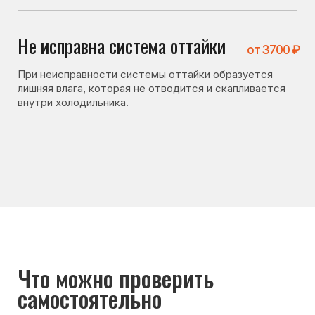
Что можно проверить
самостоятельно
Перед вызовом мастера стоит проверить несколько
вещей. Иногда холодильник не включается
по причинам, не связанным с поломкой:
• не засорено ли дренажное отверстие;
• плотно ли закрывается дверь холодильника;
• не повреждён ли уплотнитель;
• не ставятся ли горячие продукты в холодильник.