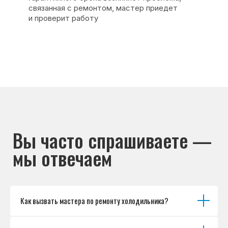
Основные дефекты
Каталог брендов
Цены
Для юр.лиц
Отзывы
О нас
Контакты
Варианты оплаты
© Сервисный центр «Морозилка.com».
Ремонт холодильников на дому в Москве
и Московской области
Наверх↑
Как вызвать мастера по ремонту холодильника?
Политика обработки персональных данных