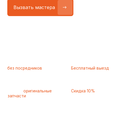
Работаем
без посредников
—
Бесплатный выезд
только штатные
и диагностика
мастера
при ремонте
Только
оригинальные
Скидка 10%
запчасти
и качественные
для пенсионеров и людей
аналоги
с инвалидностью
Самые частые неисправности
холодильников Ardo (Ардо),
с которыми к нам
обращаются