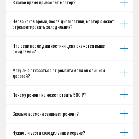
В какое время приезжает мастер?
Согласие на обработку персональных данных
Разработка сайта
Через какое время, после диагностики, мастер сможет
отремонтировать холодильник?
Что если после диагностики цена окажется выше
ожидаемой?
Могу ли я отказаться от ремонта если он слишком
дорогой?
Почему ремонт не может стоить 500 ₽?
Сколько времени занимает ремонт?
Нужно ли везти холодильник в сервис?