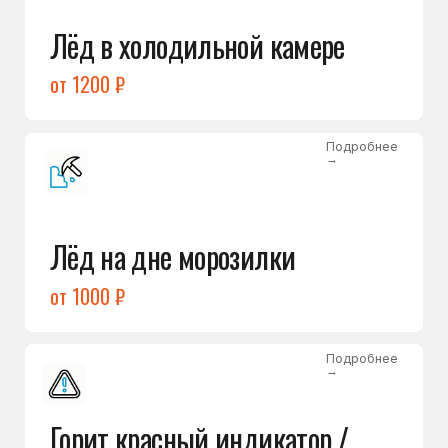
Подробнее
→
Холодильник щёлкает
и не запускается
от 1600 ₽
Открыть →
Полный список
неисправностей
Бесплатная консультация