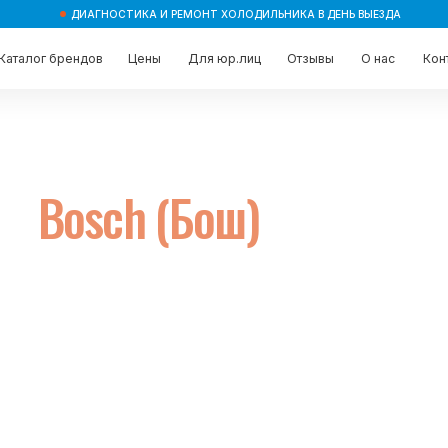
ДИАГНОСТИКА И РЕМОНТ ХОЛОДИЛЬНИКА В ДЕНЬ ВЫЕЗДА
брендов
брендов
Цены
Цены
Для юр.лиц
Для юр.лиц
Отзывы
Отзывы
О нас
О нас
Контакты
Контакты
Bosch (Бош)
дин визит
 и называет
компании.