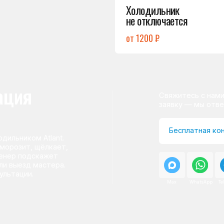
ом Atlant.
т, щёлкает,
одскажет
д мастера.
и.
Max
WhatsApp
Telegram
о центра
ому мастер приезжает на адрес
сервисного центра.