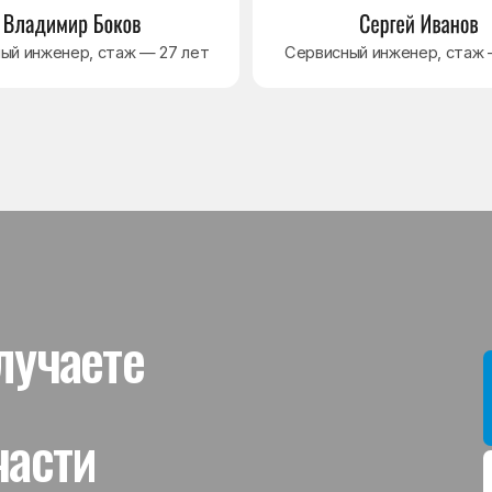
ти
Мы даём гар
устанавлив
холодильник
комплектую
от 3 месяце
Гаранти
На выполне
действует г
гарантийног
связанная 
и проверит