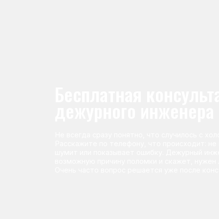
Не всегда сразу понятно, что случилось с холодильник
Расскажите по телефону, что происходит: не морози
шумит или показывает ошибку. Дежурный инженер п
возможную причину поломки и скажет, нужен ли выез
Очень часто вопрос решается уже после консультаци
Команда мастеров сервисног
Морозилка.com
Специалисты работают по всей Москве и Подмосковью, поэт
в течение 2-х часов. Все специалисты — штатные сотрудники 