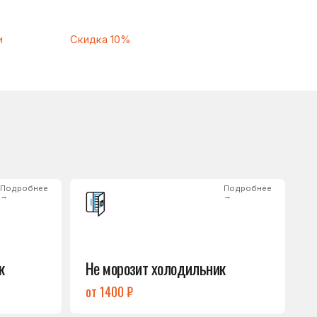
Подробнее
→
Не морозит холодильник
от 1400 ₽
Подробнее
→
Нет холода / мало холода
в обеих камерах