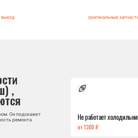
и
Подробнее
→
я
Не работает холодильник
 подскажет
емонта
от 1300 ₽
Подробнее
→
Холодильник
не включается