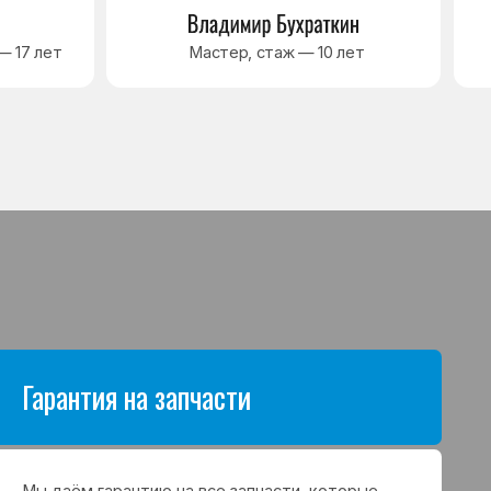
антию на все запчасти, которые
аются в процессе ремонта
а. Срок гарантии зависит от вида
щих и может составлять
в до 3 лет
я на выполненные работы
нный ремонт холодильника
арантия до 3 лет. Если в течение
о срока возникнет проблема,
с ремонтом, мастер приедет
 работу