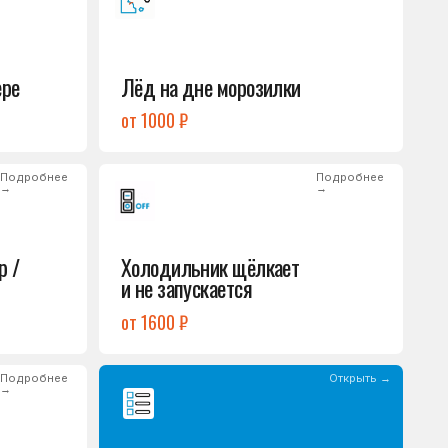
Холодильник щёлкает
и не запускается
от 1600 ₽
Открыть →
Полный список
неисправностей
обом или оставьте
опросы