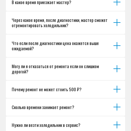
В какое время приезжает мастер?
Согласие на обработку персональных данных
Разработка сайта
Через какое время, после диагностики, мастер сможет
отремонтировать холодильник?
Что если после диагностики цена окажется выше
ожидаемой?
Могу ли я отказаться от ремонта если он слишком
дорогой?
Почему ремонт не может стоить 500 ₽?
Сколько времени занимает ремонт?
Нужно ли везти холодильник в сервис?