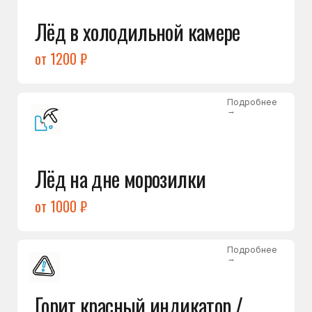
Подробнее
→
Холодильник щёлкает
и не запускается
от 1600 ₽
Открыть →
Полный список
неисправностей
Бесплатная консультация