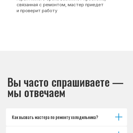
Основные дефекты
Каталог брендов
Цены
Для юр.лиц
Отзывы
О нас
Контакты
Варианты оплаты
© Сервисный центр «Морозилка.com».
Ремонт холодильников на дому в Москве
и Московской области
Наверх↑
Как вызвать мастера по ремонту холодильника?
Политика обработки персональных данных