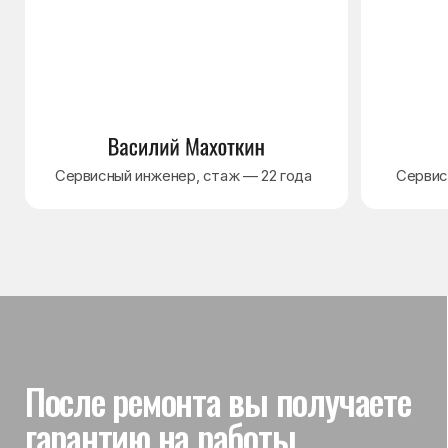
Гарантия на выполненные
работы
На выполненный ремонт холодильника
действует гарантия до 3 лет. Если в течение
гарантийного срока возникнет проблема,
связанная с ремонтом, мастер приедет
и проверит работу
Вы часто спрашиваете —