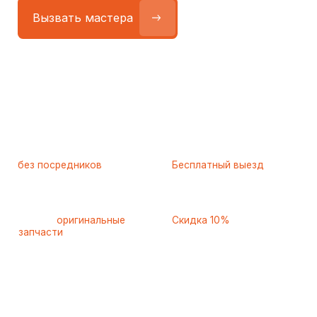
Работаем
без посредников
—
Бесплатный выезд
только штатные
и диагностика
мастера
при ремонте
Только
оригинальные
Скидка 10%
запчасти
и качественные
для пенсионеров и людей
аналоги
с инвалидностью
Самые частые неисправности
холодильников Hisense
(Хайсенс), с которыми к нам
обращаются