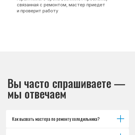
Основные дефекты
Каталог брендов
Цены
Для юр.лиц
Отзывы
О нас
Контакты
Варианты оплаты
© Сервисный центр «Морозилка.com».
Ремонт холодильников на дому в Москве
и Московской области
Наверх↑
Как вызвать мастера по ремонту холодильника?
Политика обработки персональных данных