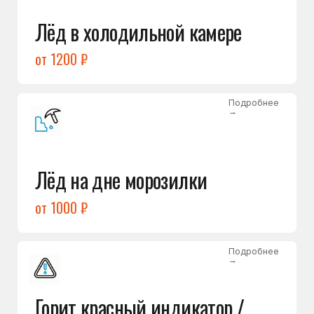
Подробнее
→
Холодильник щёлкает
и не запускается
от 1600 ₽
Открыть →
Полный список
неисправностей
Бесплатная консультация