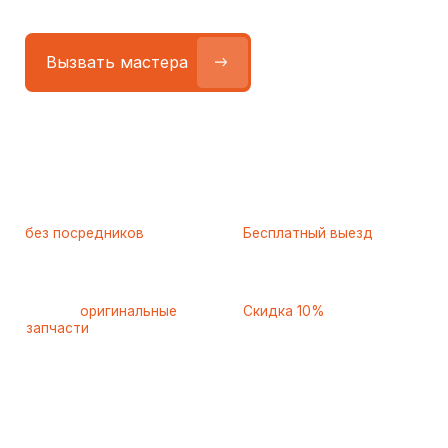
Работаем
без посредников
—
Бесплатный выезд
только штатные
и диагностика
мастера
при ремонте
Только
оригинальные
Скидка 10%
запчасти
и качественные
для пенсионеров и людей
аналоги
с инвалидностью
Самые частые неисправности
холодильников Hotpoint-
Ariston, с которыми к нам
обращаются