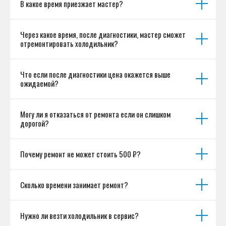
В какое время приезжает мастер?
Согласие на обработку персональных данных
Разработка сайта
Через какое время, после диагностики, мастер сможет
отремонтировать холодильник?
Что если после диагностики цена окажется выше
ожидаемой?
Могу ли я отказаться от ремонта если он слишком
дорогой?
Почему ремонт не может стоить 500 ₽?
Сколько времени занимает ремонт?
Нужно ли везти холодильник в сервис?