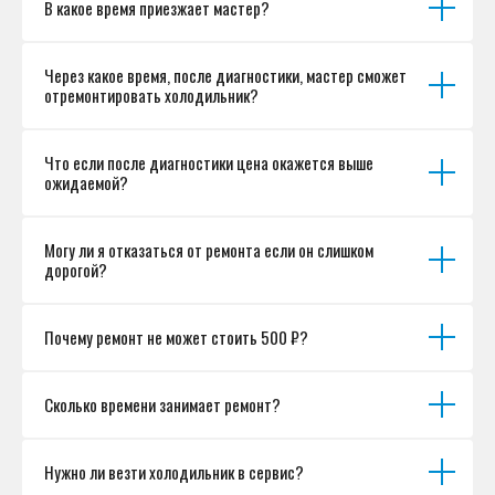
В какое время приезжает мастер?
Согласие на обработку персональных данных
Разработка сайта
Через какое время, после диагностики, мастер сможет
отремонтировать холодильник?
Что если после диагностики цена окажется выше
ожидаемой?
Могу ли я отказаться от ремонта если он слишком
дорогой?
Почему ремонт не может стоить 500 ₽?
Сколько времени занимает ремонт?
Нужно ли везти холодильник в сервис?