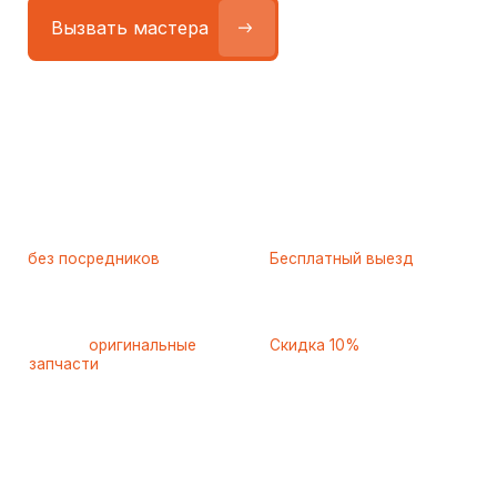
Работаем
без посредников
—
Бесплатный выезд
только штатные
и диагностика
мастера
при ремонте
Только
оригинальные
Скидка 10%
запчасти
и качественные
для пенсионеров и людей
аналоги
с инвалидностью
Самые частые неисправности
холодильников Miele
(Милле), с которыми к нам
обращаются