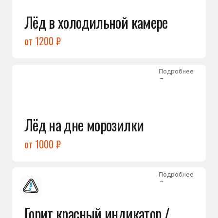
Подробнее
→
Холодильник щёлкает
и не запускается
от 1600 ₽
Открыть →
Полный список
неисправностей
Бесплатная консультация