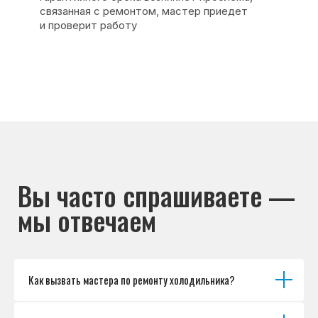
Основные дефекты
Каталог брендов
Цены
Для юр.лиц
Отзывы
О нас
Контакты
Варианты оплаты
© Сервисный центр «Морозилка.com».
Ремонт холодильников на дому в Москве
и Московской области
Наверх↑
Как вызвать мастера по ремонту холодильника?
Политика обработки персональных данных