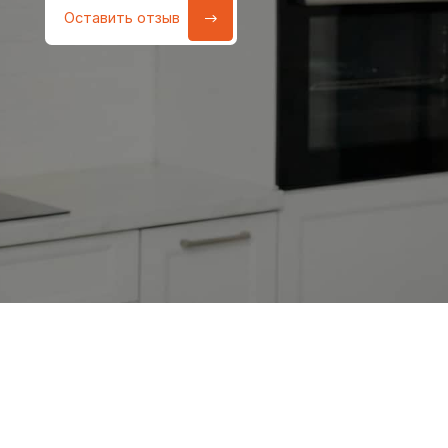
Работаем
без посредников
—
Бесплатный выезд
только штатные мастера
и диагностика при