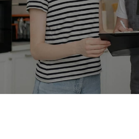
Только
оригинальные запчасти
С
 ремонте
и качественные аналоги
и