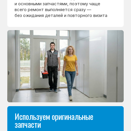
Документы и гарантия
после ремонта
Мастер выдаёт кассовый чек и гарантийный
талон. Вы точно знаете, какие работы
выполнены, и какая гарантия
на них действует
Морозилка.com —
сертифицированный
сервисный центр по
ремонту холодильников
Мы специализируемся на ремонте холодильников
и каждый день работаем с техникой разных брендов