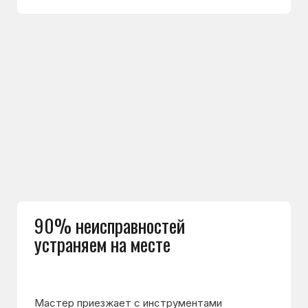
Используем оригинальные
запчасти
Устанавливаем оригинальные запчасти
или проверенные аналоги. Это помогает
избежать повторных поломок и продлевает
срок службы техники
Выполнили более 5500
ремонтов холодильников
И это только за прошлый год. Многие новые
клиенты обращаются
к нам по рекомендациям друзей
и знакомых — это лучший показатель доверия
к нам