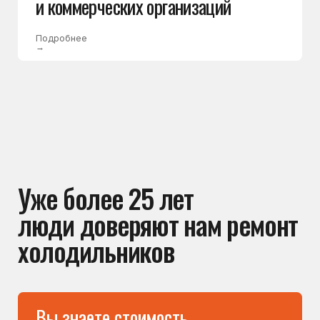
причину поломки и согласовывает
стоимость. Вы принимаете решение
спокойно — без неожиданных доплат
после ремонта
Не передаём заявки
посредникам
Вы обращаетесь напрямую в сервисный центр.
Заявка не передаётся сторонним мастерам —
к вам приезжает штатный специалист
компании. Это помогает избежать наценок
посредников и получить гарантию
от сервисного центра