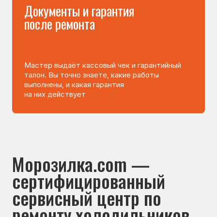
Вы часто спрашиваете —
мы отвечаем
8 495 409-45-21