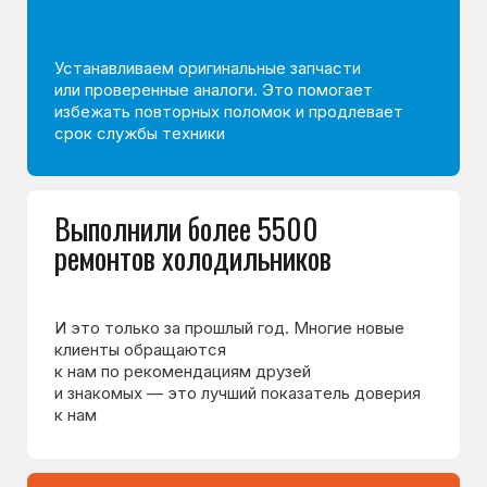
и моделей. Узкая специализация помогает быстрее
находить причину неисправности и выполнять ремонт
без лишних работ.
Специалисты сервисного центра проходят
ежегодную аттестацию и хорошо знают особенности
современных холодильников и типовые причины
их поломок.
157 400+
98%
отремонтированных
ремонтов выполняем
холодильников
за один визит
с 2001 года
>25 лет
85%
опыта ремонта
клиентов обращаются
холодильников
по рекомендации