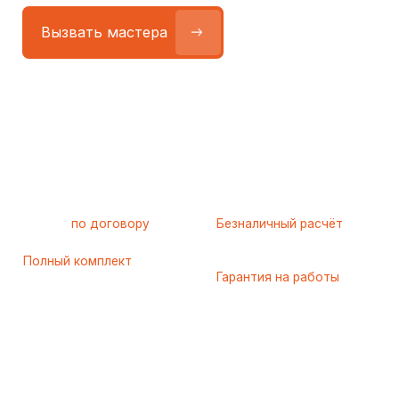
Работа
по договору
Безналичный расчёт
для
с юридическими лицами
организаций
Полный комплект
закрывающих
Гарантия на работы
документов
и запчасти — до 3 лет
Варианты сотрудничества
За время работы с юридическими лицами
мы выделили 4 удобных варианта взаимодействия.
Вы можете выбрать формат, который подходит
вашей организации по срокам и способу оплаты