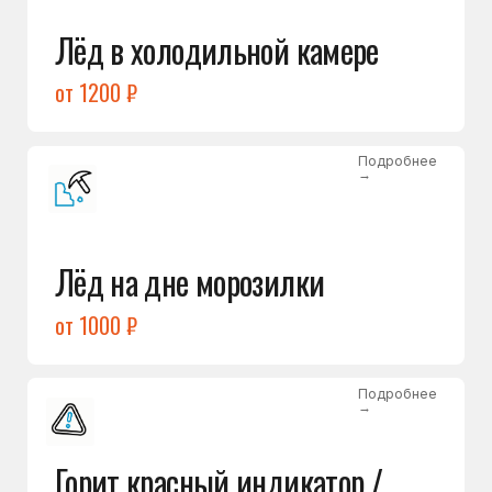
Подробнее
→
Холодильник щёлкает
и не запускается
от 1600 ₽
Открыть →
Полный список
неисправностей
Бесплатная консультация