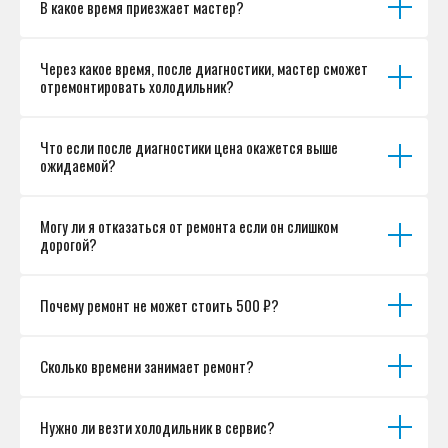
В какое время приезжает мастер?
Согласие на обработку персональных данных
Разработка сайта
Через какое время, после диагностики, мастер сможет
отремонтировать холодильник?
Что если после диагностики цена окажется выше
ожидаемой?
Могу ли я отказаться от ремонта если он слишком
дорогой?
Почему ремонт не может стоить 500 ₽?
Сколько времени занимает ремонт?
Нужно ли везти холодильник в сервис?