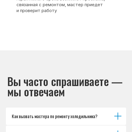
Основные дефекты
Каталог брендов
Цены
Для юр.лиц
Отзывы
О нас
Контакты
Варианты оплаты
© Сервисный центр «Морозилка.com».
Ремонт холодильников на дому в Москве
и Московской области
Наверх↑
Как вызвать мастера по ремонту холодильника?
Политика обработки персональных данных