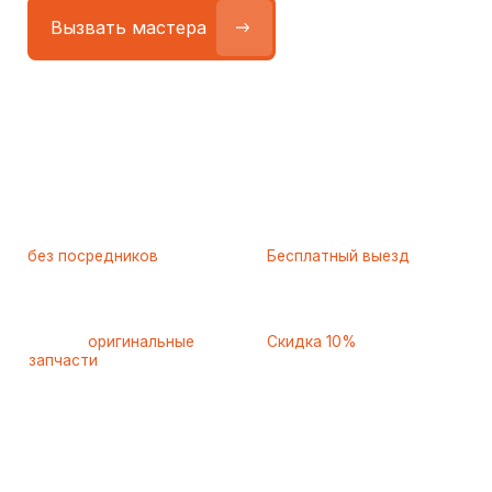
Работаем
без посредников
—
Бесплатный выезд
только штатные
и диагностика
мастера
при ремонте
Только
оригинальные
Скидка 10%
запчасти
и качественные
для пенсионеров и людей
аналоги
с инвалидностью
Самые частые неисправности
холодильников Graude
(Грауде), с которыми к нам
обращаются