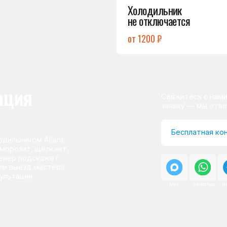
ом Atlant.
т, щёлкает,
одскажет
д мастера.
и.
Max
WhatsApp
Telegram
о центра
ому мастер приезжает на адрес
сервисного центра.