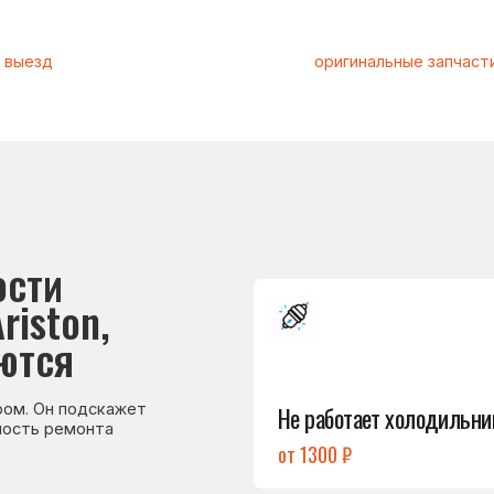
и
Подробнее
on,
→
я
Не работает холодильник
 подскажет
емонта
от 1300 ₽
Подробнее
→
Холодильник
не включается