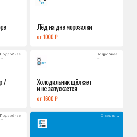
Холодильник щёлкает
и не запускается
от 1600 ₽
Открыть →
Полный список
неисправностей
обом или оставьте
опросы