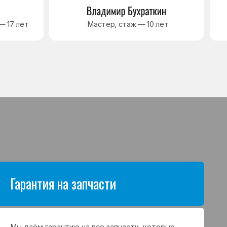
антию на все запчасти, которые
аются в процессе ремонта
а. Срок гарантии зависит от вида
щих и может составлять
в до 3 лет
я на выполненные работы
нный ремонт холодильника
арантия до 3 лет. Если в течение
о срока возникнет проблема,
с ремонтом, мастер приедет
 работу