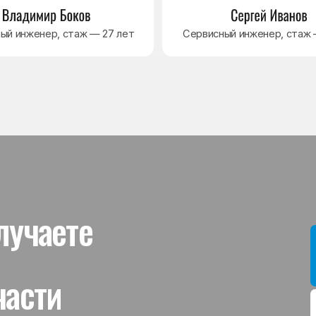
ти
Мы даём гар
устанавлив
холодильник
комплектую
от 3 месяце
Гаранти
На выполне
действует г
гарантийног
связанная 
и проверит