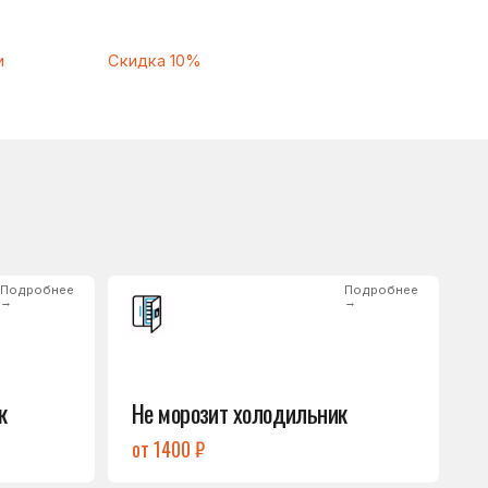
Подробнее
→
Не морозит холодильник
от 1400 ₽
Подробнее
→
Нет холода / мало холода
в обеих камерах