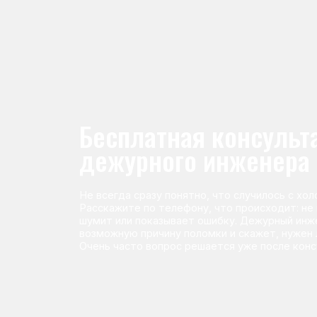
Не всегда сразу понятно, что случилось с холодильник
Расскажите по телефону, что происходит: не морози
шумит или показывает ошибку. Дежурный инженер п
возможную причину поломки и скажет, нужен ли выез
Очень часто вопрос решается уже после консультаци
Команда мастеров сервисног
Морозилка.com
Специалисты работают по всей Москве и Подмосковью, поэт
в течение 2-х часов. Все специалисты — штатные сотрудники 