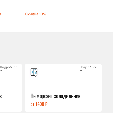
Подробнее
→
Не морозит холодильник
от 1400 ₽
Подробнее
→
Нет холода / мало холода
в обеих камерах