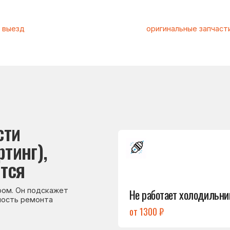
Подробнее
г),
→
Не работает холодильник
 подскажет
емонта
от 1300 ₽
Подробнее
→
Холодильник
не включается