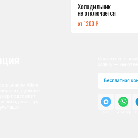
ом Atlant.
т, щёлкает,
одскажет
д мастера.
и.
Max
WhatsApp
Telegram
о центра
ому мастер приезжает на адрес
сервисного центра.