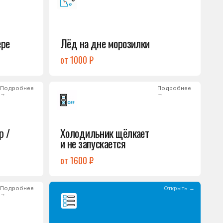
Холодильник щёлкает
и не запускается
от 1600 ₽
Открыть →
Полный список
неисправностей
обом или оставьте
опросы