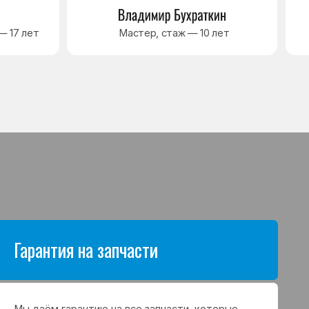
антию на все запчасти, которые
аются в процессе ремонта
а. Срок гарантии зависит от вида
щих и может составлять
в до 3 лет
я на выполненные работы
нный ремонт холодильника
арантия до 3 лет. Если в течение
о срока возникнет проблема,
с ремонтом, мастер приедет
 работу