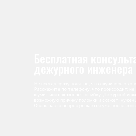
Не всегда сразу понятно, что случилось с холодильник
Расскажите по телефону, что происходит: не морози
шумит или показывает ошибку. Дежурный инженер п
возможную причину поломки и скажет, нужен ли выез
Очень часто вопрос решается уже после консультаци
Команда мастеров сервисног
Морозилка.com
Специалисты работают по всей Москве и Подмосковью, поэт
в течение 2-х часов. Все специалисты — штатные сотрудники 