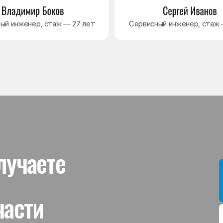
ти
Мы даём гар
устанавлив
холодильник
комплектую
от 3 месяце
Гаранти
На выполне
действует г
гарантийног
связанная 
и проверит