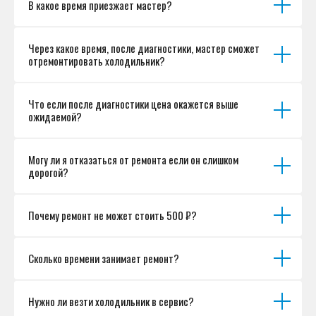
В какое время приезжает мастер?
Согласие на обработку персональных данных
Разработка сайта
Через какое время, после диагностики, мастер сможет
отремонтировать холодильник?
Что если после диагностики цена окажется выше
ожидаемой?
Могу ли я отказаться от ремонта если он слишком
дорогой?
Почему ремонт не может стоить 500 ₽?
Сколько времени занимает ремонт?
Нужно ли везти холодильник в сервис?