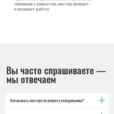
Основные дефекты
Каталог брендов
Цены
Для юр.лиц
Отзывы
О нас
Контакты
Варианты оплаты
© Сервисный центр «Морозилка.com».
Ремонт холодильников на дому в Москве
и Московской области
Наверх↑
Как вызвать мастера по ремонту холодильника?
Политика обработки персональных данных