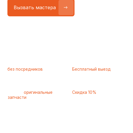
Работаем
без посредников
—
Бесплатный выезд
только штатные
и диагностика
мастера
при ремонте
Только
оригинальные
Скидка 10%
запчасти
и качественные
для пенсионеров и людей
аналоги
с инвалидностью
Самые частые неисправности
холодильников Kuppersbusch
(Куперсбуш), с которыми
к нам обращаются