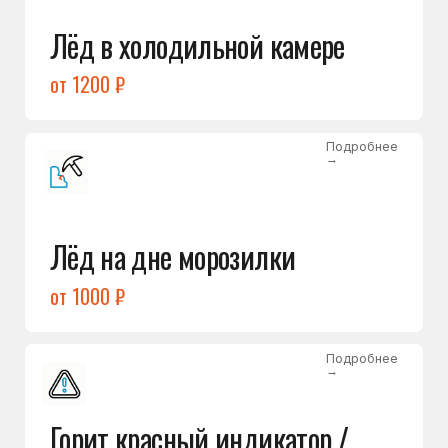
Подробнее
→
Холодильник щёлкает
и не запускается
от 1600 ₽
Открыть →
Полный список
неисправностей
Бесплатная консультация