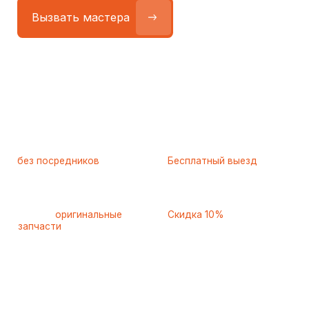
Работаем
без посредников
—
Бесплатный выезд
только штатные
и диагностика
мастера
при ремонте
Только
оригинальные
Скидка 10%
запчасти
и качественные
для пенсионеров и людей
аналоги
с инвалидностью
Самые частые неисправности
холодильников Lg (Лджи),
с которыми к нам
обращаются