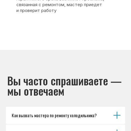
Основные дефекты
Каталог брендов
Цены
Для юр.лиц
Отзывы
О нас
Контакты
Варианты оплаты
© Сервисный центр «Морозилка.com».
Ремонт холодильников на дому в Москве
и Московской области
Наверх↑
Как вызвать мастера по ремонту холодильника?
Политика обработки персональных данных