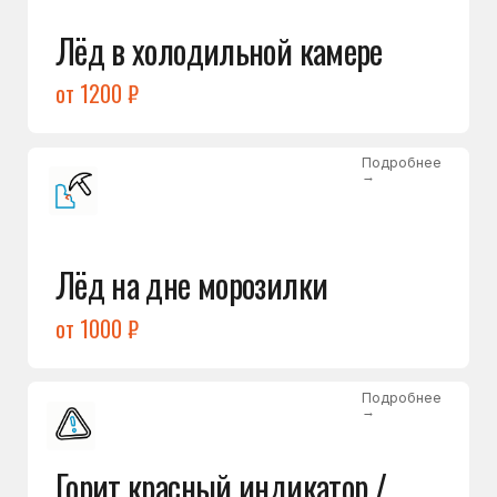
Подробнее
→
Холодильник щёлкает
и не запускается
от 1600 ₽
Открыть →
Полный список
неисправностей
Бесплатная консультация