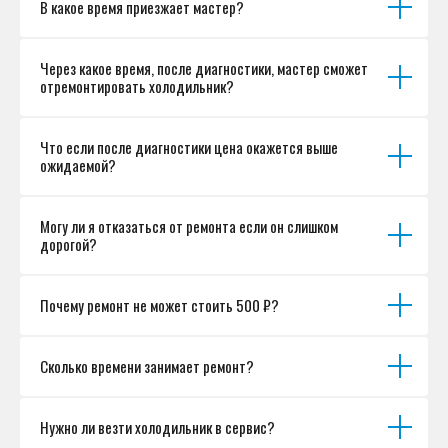
В какое время приезжает мастер?
Согласие на обработку персональных данных
Разработка сайта
Через какое время, после диагностики, мастер сможет
отремонтировать холодильник?
Что если после диагностики цена окажется выше
ожидаемой?
Могу ли я отказаться от ремонта если он слишком
дорогой?
Почему ремонт не может стоить 500 ₽?
Сколько времени занимает ремонт?
Нужно ли везти холодильник в сервис?