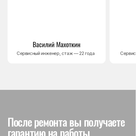
Гарантия на выполненные
работы
На выполненный ремонт холодильника
действует гарантия до 3 лет. Если в течение
гарантийного срока возникнет проблема,
связанная с ремонтом, мастер приедет
и проверит работу
Вы часто спрашиваете —