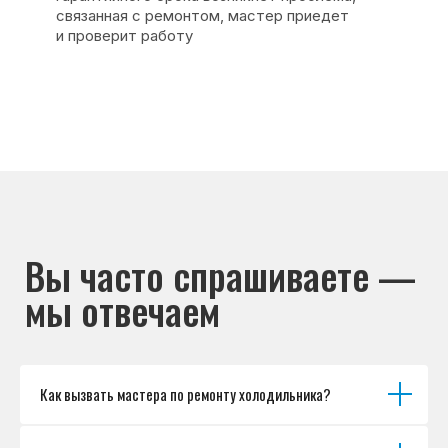
Основные дефекты
Каталог брендов
Цены
Для юр.лиц
Отзывы
О нас
Контакты
Варианты оплаты
© Сервисный центр «Морозилка.com».
Ремонт холодильников на дому в Москве
и Московской области
Наверх↑
Как вызвать мастера по ремонту холодильника?
Политика обработки персональных данных