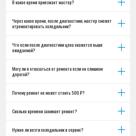
В какое время приезжает мастер?
Согласие на обработку персональных данных
Разработка сайта
Через какое время, после диагностики, мастер сможет
отремонтировать холодильник?
Что если после диагностики цена окажется выше
ожидаемой?
Могу ли я отказаться от ремонта если он слишком
дорогой?
Почему ремонт не может стоить 500 ₽?
Сколько времени занимает ремонт?
Нужно ли везти холодильник в сервис?