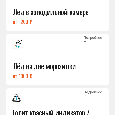
Подробнее
→
Холодильник щёлкает
и не запускается
от 1600 ₽
Открыть →
Полный список
неисправностей
Бесплатная консультация