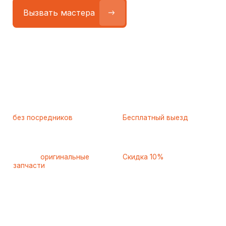
Работаем
без посредников
—
Бесплатный выезд
только штатные
и диагностика
мастера
при ремонте
Только
оригинальные
Скидка 10%
запчасти
и качественные
для пенсионеров и людей
аналоги
с инвалидностью
Самые частые неисправности
холодильников Midea
(Мидея), с которыми к нам
обращаются