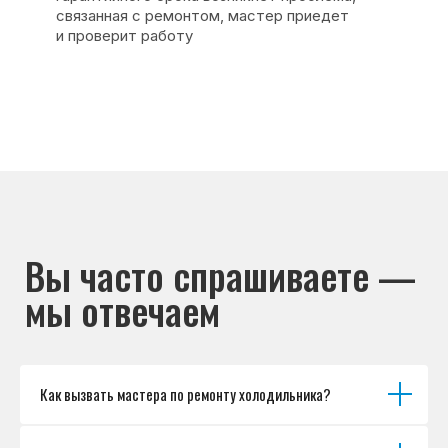
Основные дефекты
Каталог брендов
Цены
Для юр.лиц
Отзывы
О нас
Контакты
Варианты оплаты
© Сервисный центр «Морозилка.com».
Ремонт холодильников на дому в Москве
и Московской области
Наверх↑
Как вызвать мастера по ремонту холодильника?
Политика обработки персональных данных