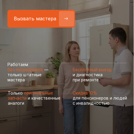
Работаем
без посредников
—
Бесплатный выезд
только штатные
и диагностика
мастера
при ремонте
Только
оригинальные
Скидка 10%
запчасти
и качественные
для пенсионеров и людей
аналоги
с инвалидностью
Самые частые неисправности
холодильников Schaub Lorenz
(Шауб Лоренс), с которыми
к нам обращаются