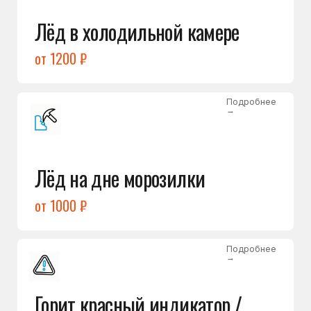
Подробнее
→
Холодильник щёлкает
и не запускается
от 1600 ₽
Открыть →
Полный список
неисправностей
Бесплатная консультация