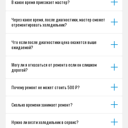
В какое время приезжает мастер?
Согласие на обработку персональных данных
Разработка сайта
Через какое время, после диагностики, мастер сможет
отремонтировать холодильник?
Что если после диагностики цена окажется выше
ожидаемой?
Могу ли я отказаться от ремонта если он слишком
дорогой?
Почему ремонт не может стоить 500 ₽?
Сколько времени занимает ремонт?
Нужно ли везти холодильник в сервис?