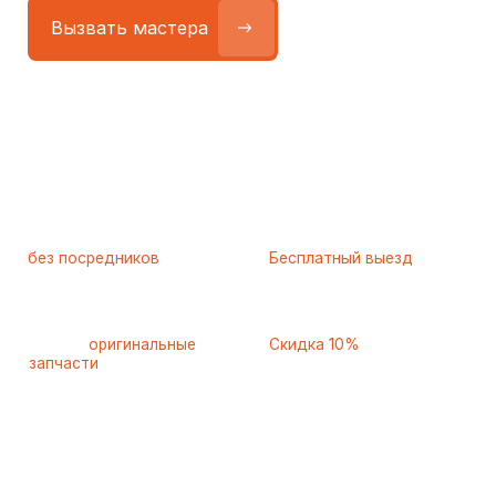
Работаем
без посредников
—
Бесплатный выезд
только штатные
и диагностика
мастера
при ремонте
Только
оригинальные
Скидка 10%
запчасти
и качественные
для пенсионеров и людей
аналоги
с инвалидностью
Самые частые неисправности
холодильников Siemens
(Сименс), с которыми к нам
обращаются