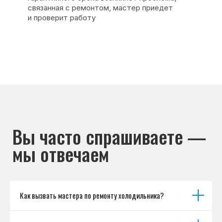
Основные дефекты
Каталог брендов
Цены
Для юр.лиц
Отзывы
О нас
Контакты
Варианты оплаты
© Сервисный центр «Морозилка.com».
Ремонт холодильников на дому в Москве
и Московской области
Наверх↑
Как вызвать мастера по ремонту холодильника?
Политика обработки персональных данных