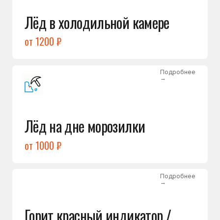
Подробнее
→
Холодильник щёлкает
и не запускается
от 1600 ₽
Открыть →
Полный список
неисправностей
Бесплатная консультация