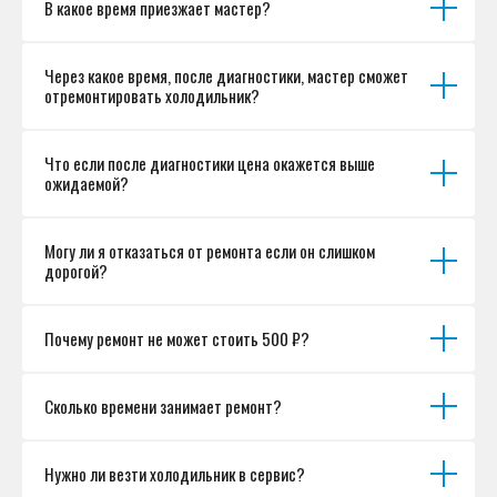
В какое время приезжает мастер?
Согласие на обработку персональных данных
Разработка сайта
Через какое время, после диагностики, мастер сможет
отремонтировать холодильник?
Что если после диагностики цена окажется выше
ожидаемой?
Могу ли я отказаться от ремонта если он слишком
дорогой?
Почему ремонт не может стоить 500 ₽?
Сколько времени занимает ремонт?
Нужно ли везти холодильник в сервис?