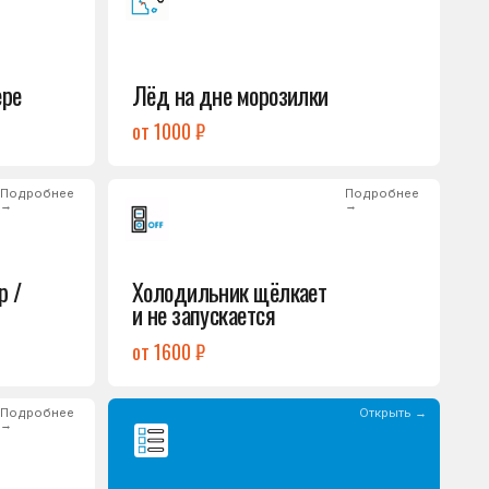
Холодильник щёлкает
и не запускается
от 1600 ₽
Открыть →
Полный список
неисправностей
обом или оставьте
опросы