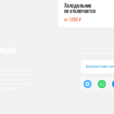
ом Atlant.
т, щёлкает,
одскажет
д мастера.
и.
Max
WhatsApp
Telegram
о центра
ому мастер приезжает на адрес
сервисного центра.