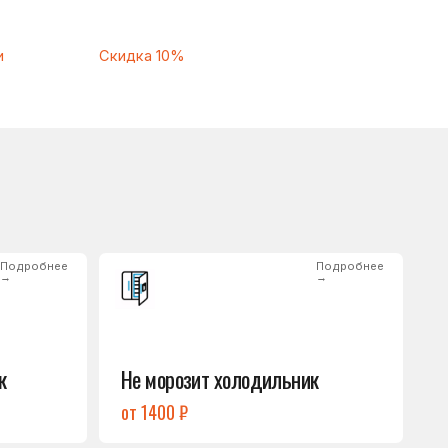
Подробнее
→
Не морозит холодильник
от 1400 ₽
Подробнее
→
Нет холода / мало холода
в обеих камерах