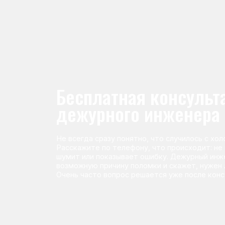
Не всегда сразу понятно, что случилось с холодильник
Расскажите по телефону, что происходит: не морози
шумит или показывает ошибку. Дежурный инженер п
возможную причину поломки и скажет, нужен ли выез
Очень часто вопрос решается уже после консультаци
Команда мастеров сервисног
Морозилка.com
Специалисты работают по всей Москве и Подмосковью, поэт
в течение 2-х часов. Все специалисты — штатные сотрудники 