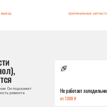
Подробнее
,
→
Не работает холодильник
 подскажет
емонта
от 1300 ₽
Подробнее
→
Холодильник
не включается