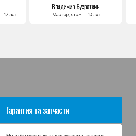
антию на все запчасти, которые
аются в процессе ремонта
а. Срок гарантии зависит от вида
щих и может составлять
в до 3 лет
я на выполненные работы
нный ремонт холодильника
арантия до 3 лет. Если в течение
о срока возникнет проблема,
с ремонтом, мастер приедет
 работу