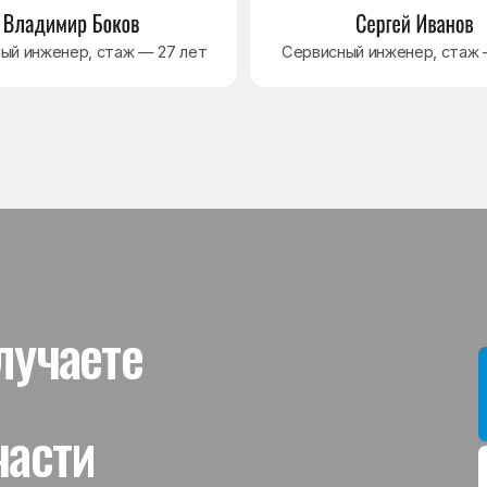
ти
Мы даём гар
устанавлив
холодильник
комплектую
от 3 месяце
Гаранти
На выполне
действует г
гарантийног
связанная 
и проверит