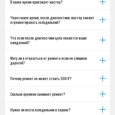
В какое время приезжает мастер?
Согласие на обработку персональных данных
Разработка сайта
Через какое время, после диагностики, мастер сможет
отремонтировать холодильник?
Что если после диагностики цена окажется выше
ожидаемой?
Могу ли я отказаться от ремонта если он слишком
дорогой?
Почему ремонт не может стоить 500 ₽?
Сколько времени занимает ремонт?
Нужно ли везти холодильник в сервис?