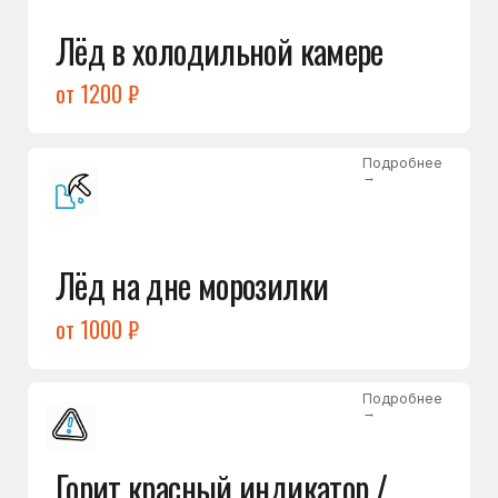
Подробнее
→
Холодильник щёлкает
и не запускается
от 1600 ₽
Открыть →
Полный список
неисправностей
Бесплатная консультация