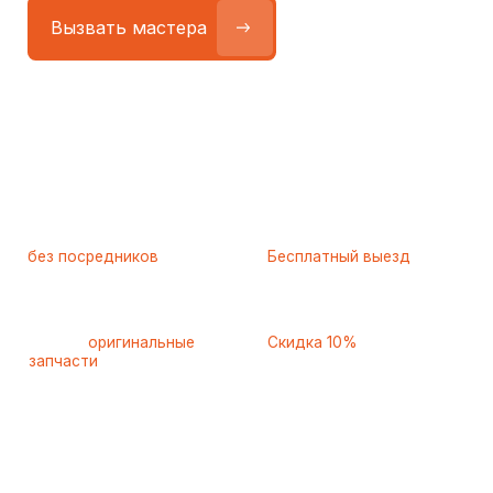
Работаем
без посредников
—
Бесплатный выезд
только штатные
и диагностика
мастера
при ремонте
Только
оригинальные
Скидка 10%
запчасти
и качественные
для пенсионеров и людей
аналоги
с инвалидностью
Самые частые неисправности
холодильников Whirlpool
(Вирпул), с которыми к нам
обращаются