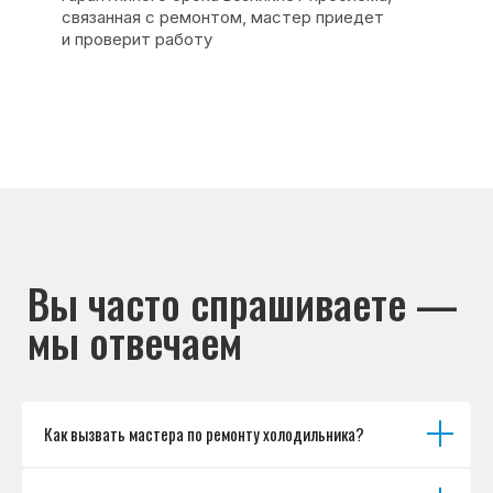
Основные дефекты
Каталог брендов
Цены
Для юр.лиц
Отзывы
О нас
Контакты
Варианты оплаты
© Сервисный центр «Морозилка.com».
Ремонт холодильников на дому в Москве
и Московской области
Наверх↑
Как вызвать мастера по ремонту холодильника?
Политика обработки персональных данных