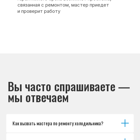
Основные дефекты
Каталог брендов
Цены
Для юр.лиц
Отзывы
О нас
Контакты
Варианты оплаты
© Сервисный центр «Морозилка.com».
Ремонт холодильников на дому в Москве
и Московской области
Наверх↑
Как вызвать мастера по ремонту холодильника?
Политика обработки персональных данных