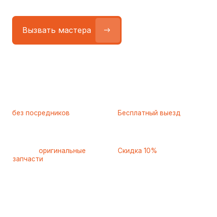
Работаем
без посредников
—
Бесплатный выезд
только штатные
и диагностика
мастера
при ремонте
Только
оригинальные
Скидка 10%
запчасти
и качественные
для пенсионеров и людей
аналоги
с инвалидностью
Самые частые неисправности
холодильников Zigmund
Shtain (Зигмунд Штайн),
с которыми к нам