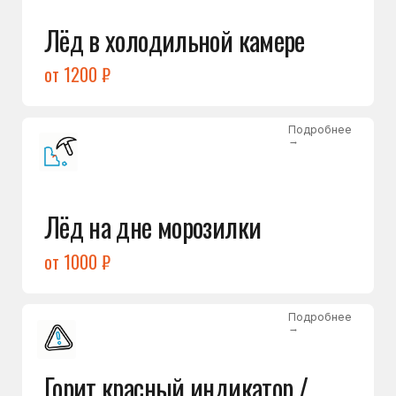
Подробнее
→
Холодильник щёлкает
и не запускается
от 1600 ₽
Открыть →
Полный список
неисправностей
Бесплатная консультация