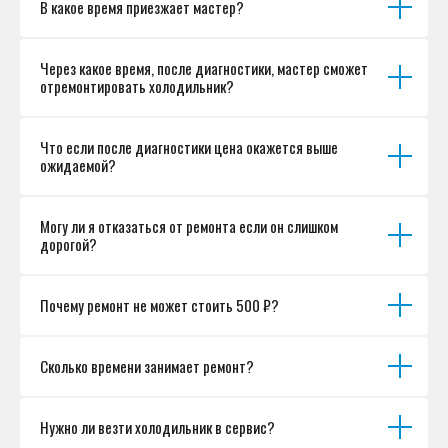
В какое время приезжает мастер?
Согласие на обработку персональных данных
Разработка сайта
Через какое время, после диагностики, мастер сможет
отремонтировать холодильник?
Что если после диагностики цена окажется выше
ожидаемой?
Могу ли я отказаться от ремонта если он слишком
дорогой?
Почему ремонт не может стоить 500 ₽?
Сколько времени занимает ремонт?
Нужно ли везти холодильник в сервис?