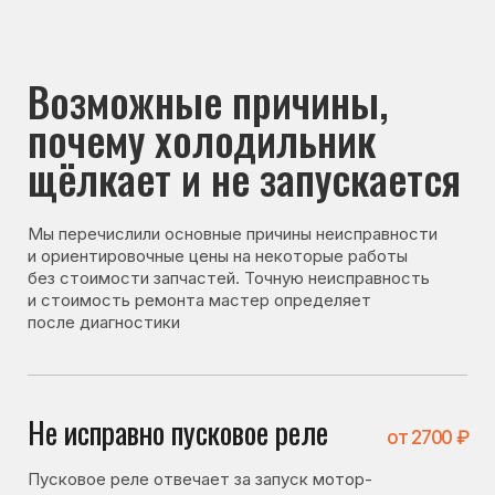
почему холодильник
щёлкает и не запускается
Мы перечислили основные причины неисправности
и ориентировочные цены на некоторые работы
без стоимости запчастей. Точную неисправность
и стоимость ремонта мастер определяет
после диагностики
Не исправно пусковое реле
от 2700 ₽
Пусковое реле отвечает за запуск мотор-
компрессора. При его неисправности холодильник
может щёлкать, но не запускаться.
Не исправен мотор-
от 4800 ₽
компрессор
Если компрессор вышел из строя или работает
некорректно, он может не запускаться,