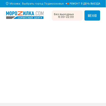
Москва
Выбрать город Подмосковья
РЕМОНТ В ДЕНЬ ВЫЕЗДА
МЕНЮ
Без выходных
МЕНЮ
8:00–22:00
Главная
/
Дефекты
/ Холодильник щёлкает и не
запускается
Холодильник щёлкает
и не запускается
Возможные причины,