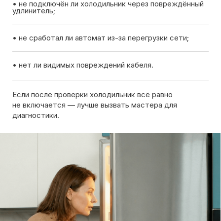
Вызов мастера
Чтобы узнать ориентировочную стоимость ремонта
холодильника, позвоните нам или оставьте заявку
на сайте. Дежурный инженер уточнит марку
холодильника, симптомы неисправности
и сориентирует по возможной причине поломки
Обсудить с масетром
8 495 409-45-21
Без выходных с 8.00 — 22.00