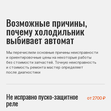
почему холодильник
выбивает автомат
Мы перечислили основные причины неисправности
и ориентировочные цены на некоторые работы
без стоимости запчастей. Точную неисправность
и стоимость ремонта мастер определяет
после диагностики
Не исправно пуско-защитное
от 2700 ₽
реле
Пуско-защитное реле отвечает за запуск
компрессора. При его неисправности возможны
скачки нагрузки и выбивание автомата.
Не исправна сетевая розетка
от 2700 ₽
Повреждённая или неисправная розетка может
вызывать короткое замыкание или перегрузку сети.