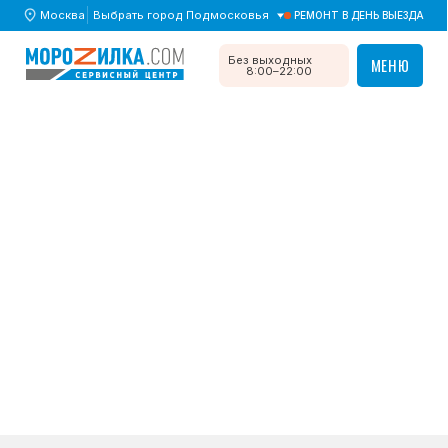
Москва
Выбрать город Подмосковья
РЕМОНТ В ДЕНЬ ВЫЕЗДА
МЕНЮ
Без выходных
МЕНЮ
8:00–22:00
Главная
/
Дефекты
/ Холодильник выбивает автомат
Холодильник выбивает
автомат в щитке
Возможные причины,