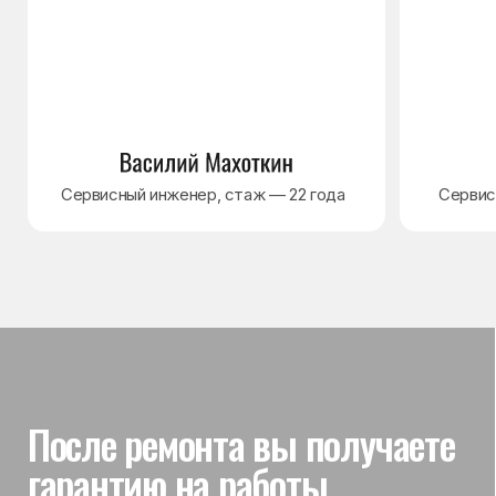
Гарантия на выполненные
работы
На выполненный ремонт холодильника
действует гарантия до 3 лет. Если в течение
гарантийного срока возникнет проблема,
связанная с ремонтом, мастер приедет
и проверит работу
Вы часто спрашиваете —