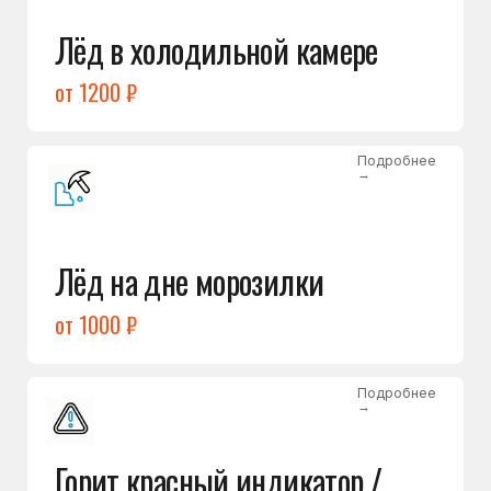
Подробнее
→
Холодильник щёлкает
и не запускается
от 1600 ₽
Открыть →
Полный список
неисправностей
Бесплатная консультация