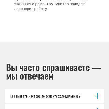
Основные дефекты
Каталог брендов
Цены
Для юр.лиц
Отзывы
О нас
Контакты
Варианты оплаты
© Сервисный центр «Морозилка.com».
Ремонт холодильников на дому в Москве
и Московской области
Наверх↑
Как вызвать мастера по ремонту холодильника?
Политика обработки персональных данных