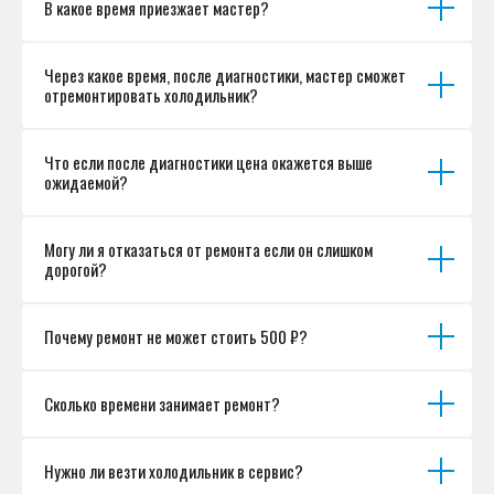
В какое время приезжает мастер?
Согласие на обработку персональных данных
Разработка сайта
Через какое время, после диагностики, мастер сможет
отремонтировать холодильник?
Что если после диагностики цена окажется выше
ожидаемой?
Могу ли я отказаться от ремонта если он слишком
дорогой?
Почему ремонт не может стоить 500 ₽?
Сколько времени занимает ремонт?
Нужно ли везти холодильник в сервис?