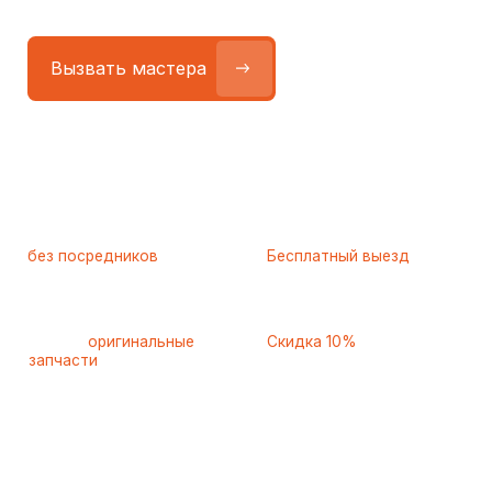
Работаем
без посредников
—
Бесплатный выезд
только штатные
и диагностика
мастера
при ремонте
Только
оригинальные
Скидка 10%
запчасти
и качественные
для пенсионеров и людей
аналоги
с инвалидностью
Самые частые неисправности
холодильников Bertazzoni
(Бертазонни), с которыми
к нам обращаются