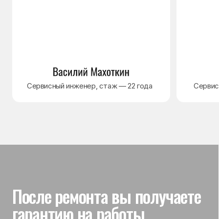
Гарантия на выполненные
работы
На выполненный ремонт холодильника
действует гарантия до 3 лет. Если в течение
гарантийного срока возникнет проблема,
связанная с ремонтом, мастер приедет
и проверит работу
Вы часто спрашиваете —