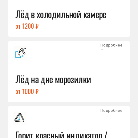
Подробнее
→
Холодильник щёлкает
и не запускается
от 1600 ₽
Открыть →
Полный список
неисправностей
Бесплатная консультация