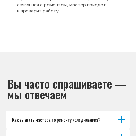
Основные дефекты
Каталог брендов
Цены
Для юр.лиц
Отзывы
О нас
Контакты
Варианты оплаты
© Сервисный центр «Морозилка.com».
Ремонт холодильников на дому в Москве
и Московской области
Наверх↑
Как вызвать мастера по ремонту холодильника?
Политика обработки персональных данных