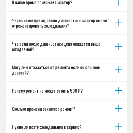
В какое время приезжает мастер?
Согласие на обработку персональных данных
Разработка сайта
Через какое время, после диагностики, мастер сможет
отремонтировать холодильник?
Что если после диагностики цена окажется выше
ожидаемой?
Могу ли я отказаться от ремонта если он слишком
дорогой?
Почему ремонт не может стоить 500 ₽?
Сколько времени занимает ремонт?
Нужно ли везти холодильник в сервис?