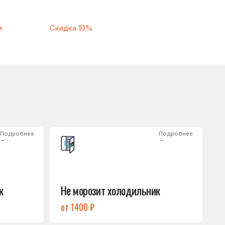
Подробнее
→
Не морозит холодильник
от 1400 ₽
Подробнее
→
Нет холода / мало холода
в обеих камерах