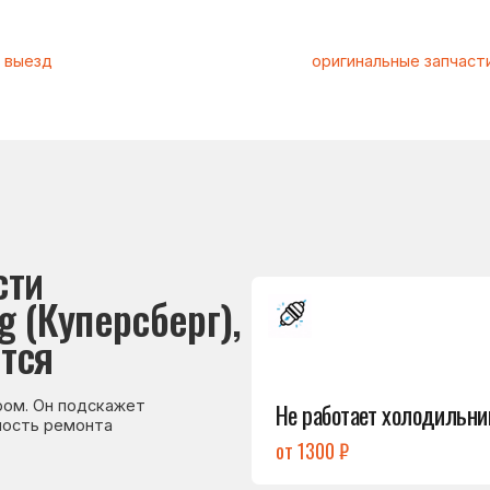
Подробнее
уперсберг),
→
Не работает холодильник
 подскажет
емонта
от 1300 ₽
Подробнее
→
Холодильник
не включается