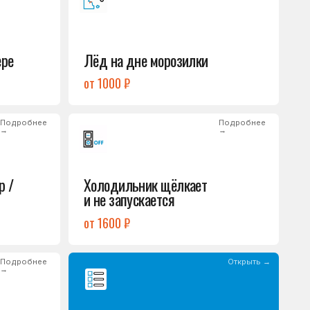
Холодильник щёлкает
и не запускается
от 1600 ₽
Открыть →
Полный список
неисправностей
обом или оставьте
опросы