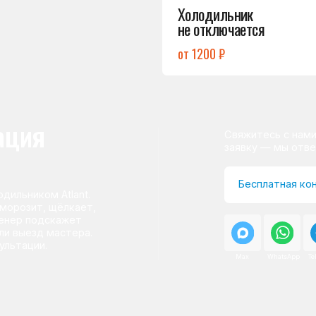
ом Atlant.
т, щёлкает,
одскажет
д мастера.
и.
Max
WhatsApp
Telegram
о центра
ому мастер приезжает на адрес
сервисного центра.