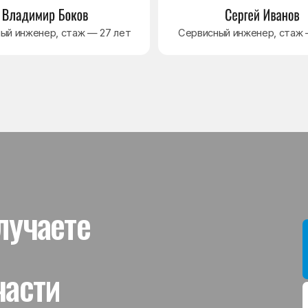
ти
Мы даём гар
устанавлив
холодильник
комплектую
от 3 месяце
Гаранти
На выполне
действует г
гарантийног
связанная 
и проверит