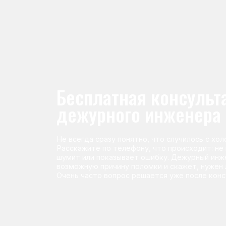
Не всегда сразу понятно, что случилось с холодильник
Расскажите по телефону, что происходит: не морози
шумит или показывает ошибку. Дежурный инженер п
возможную причину поломки и скажет, нужен ли выез
Очень часто вопрос решается уже после консультаци
Команда мастеров сервисног
Морозилка.com
Специалисты работают по всей Москве и Подмосковью, поэт
в течение 2-х часов. Все специалисты — штатные сотрудники 