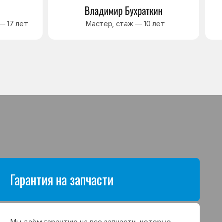
антию на все запчасти, которые
аются в процессе ремонта
а. Срок гарантии зависит от вида
щих и может составлять
в до 3 лет
я на выполненные работы
нный ремонт холодильника
арантия до 3 лет. Если в течение
о срока возникнет проблема,
с ремонтом, мастер приедет
 работу