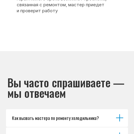
Основные дефекты
Каталог брендов
Цены
Для юр.лиц
Отзывы
О нас
Контакты
Варианты оплаты
© Сервисный центр «Морозилка.com».
Ремонт холодильников на дому в Москве
и Московской области
Наверх↑
Как вызвать мастера по ремонту холодильника?
Политика обработки персональных данных