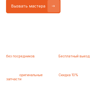
Работаем
без посредников
—
Бесплатный выезд
только штатные
и диагностика
мастера
при ремонте
Только
оригинальные
Скидка 10%
запчасти
и качественные
для пенсионеров и людей
аналоги
с инвалидностью
Самые частые неисправности
холодильников Neff (Неф),
с которыми к нам обращаются