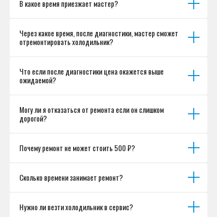
В какое время приезжает мастер?
Согласие на обработку персональных данных
Разработка сайта
Через какое время, после диагностики, мастер сможет
отремонтировать холодильник?
Что если после диагностики цена окажется выше
ожидаемой?
Могу ли я отказаться от ремонта если он слишком
дорогой?
Почему ремонт не может стоить 500 ₽?
Сколько времени занимает ремонт?
Нужно ли везти холодильник в сервис?