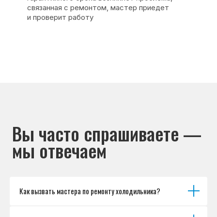
Основные дефекты
Каталог брендов
Цены
Для юр.лиц
Отзывы
О нас
Контакты
Варианты оплаты
© Сервисный центр «Морозилка.com».
Ремонт холодильников на дому в Москве
и Московской области
Наверх↑
Как вызвать мастера по ремонту холодильника?
Политика обработки персональных данных