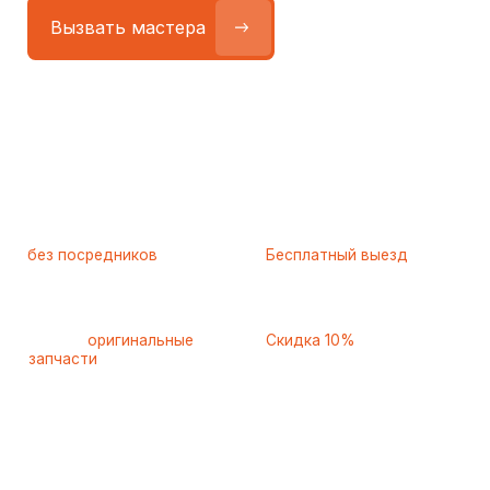
Работаем
без посредников
—
Бесплатный выезд
только штатные
и диагностика
мастера
при ремонте
Только
оригинальные
Скидка 10%
запчасти
и качественные
для пенсионеров и людей
аналоги
с инвалидностью
Самые частые неисправности
холодильников Stinol
(Стинол), с которыми к нам
обращаются