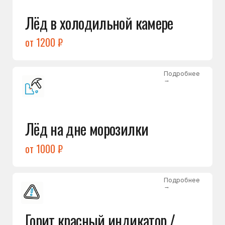
Подробнее
→
Холодильник щёлкает
и не запускается
от 1600 ₽
Открыть →
Полный список
неисправностей
Бесплатная консультация