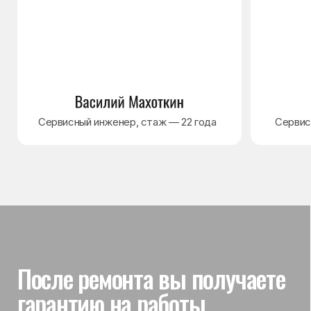
Гарантия на выполненные
работы
На выполненный ремонт холодильника
действует гарантия до 3 лет. Если в течение
гарантийного срока возникнет проблема,
связанная с ремонтом, мастер приедет
и проверит работу
Вы часто спрашиваете —