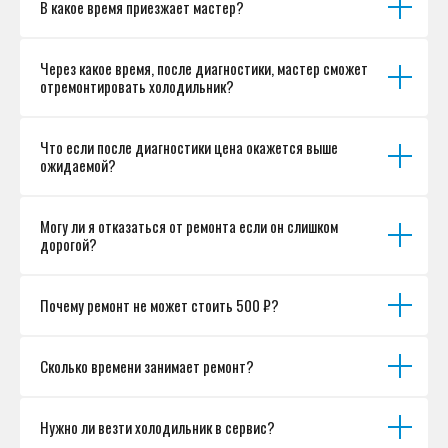
В какое время приезжает мастер?
Согласие на обработку персональных данных
Разработка сайта
Через какое время, после диагностики, мастер сможет
отремонтировать холодильник?
Что если после диагностики цена окажется выше
ожидаемой?
Могу ли я отказаться от ремонта если он слишком
дорогой?
Почему ремонт не может стоить 500 ₽?
Сколько времени занимает ремонт?
Нужно ли везти холодильник в сервис?