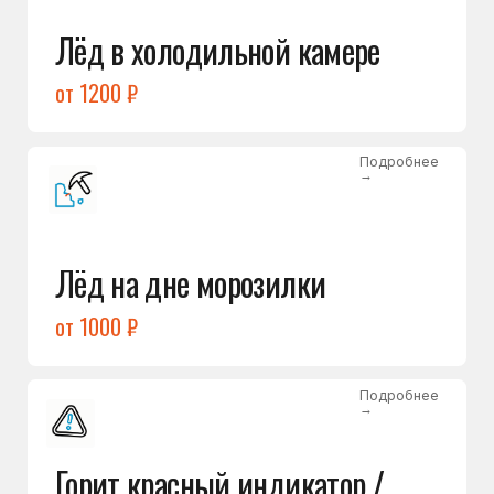
Подробнее
→
Холодильник щёлкает
и не запускается
от 1600 ₽
Открыть →
Полный список
неисправностей
Бесплатная консультация