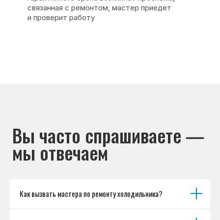
Основные дефекты
Каталог брендов
Цены
Для юр.лиц
Отзывы
О нас
Контакты
Варианты оплаты
© Сервисный центр «Морозилка.com».
Ремонт холодильников на дому в Москве
и Московской области
Наверх↑
Как вызвать мастера по ремонту холодильника?
Политика обработки персональных данных