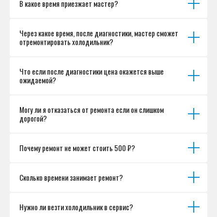
В какое время приезжает мастер?
Согласие на обработку персональных данных
Разработка сайта
Через какое время, после диагностики, мастер сможет
отремонтировать холодильник?
Что если после диагностики цена окажется выше
ожидаемой?
Могу ли я отказаться от ремонта если он слишком
дорогой?
Почему ремонт не может стоить 500 ₽?
Сколько времени занимает ремонт?
Нужно ли везти холодильник в сервис?