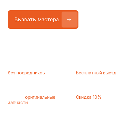
Работаем
без посредников
—
Бесплатный выезд
только штатные
и диагностика
мастера
при ремонте
Только
оригинальные
Скидка 10%
запчасти
и качественные
для пенсионеров и людей
аналоги
с инвалидностью
Самые частые неисправности
холодильников Vestfrost
(Вестфрост), с которыми
к нам обращаются