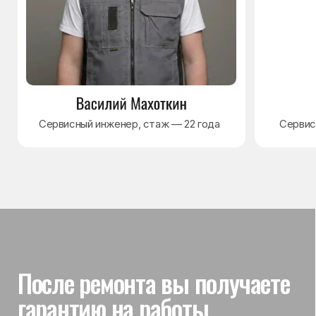
Гарантия на выполненные
работы
На выполненный ремонт холодильника
действует гарантия до 3 лет. Если в течение
гарантийного срока возникнет проблема,
связанная с ремонтом, мастер приедет
и проверит работу
Вы часто спрашиваете —