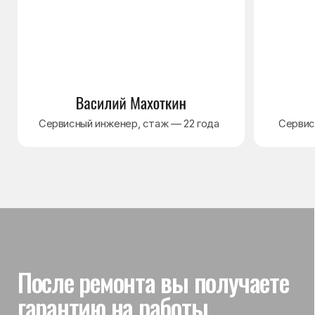
Гарантия на выполненные
работы
На выполненный ремонт холодильника
действует гарантия до 3 лет. Если в течение
гарантийного срока возникнет проблема,
связанная с ремонтом, мастер приедет
и проверит работу
Вы часто спрашиваете —