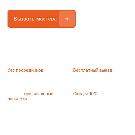
Работаем
без посредников
—
Бесплатный выезд
только штатные
и диагностика
мастера
при ремонте
Только
оригинальные
Скидка 10%
запчасти
и качественные
для пенсионеров и людей
аналоги
с инвалидностью
Самые частые неисправности
холодильников Zanussi
(Занусси), с которыми к нам
обращаются