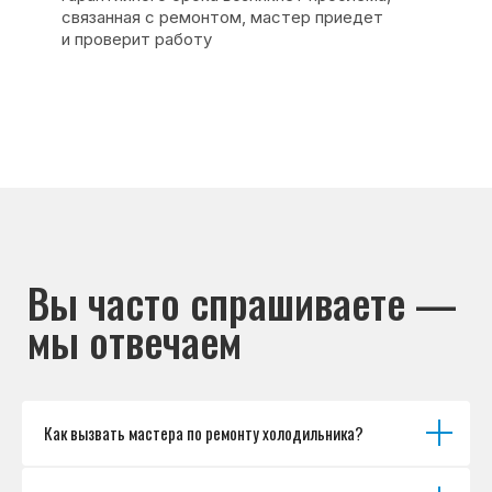
Основные дефекты
Каталог брендов
Цены
Для юр.лиц
Отзывы
О нас
Контакты
Варианты оплаты
© Сервисный центр «Морозилка.com».
Ремонт холодильников на дому в Москве
и Московской области
Наверх↑
Как вызвать мастера по ремонту холодильника?
Политика обработки персональных данных