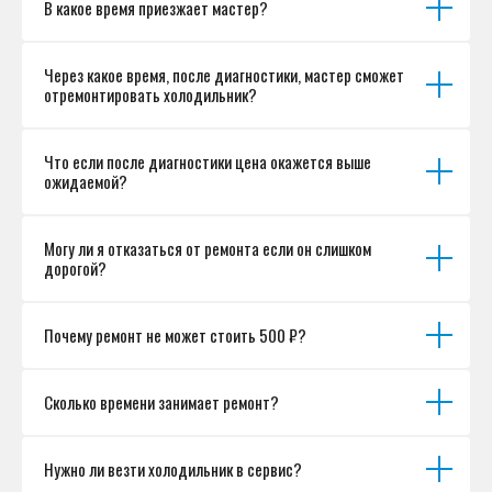
В какое время приезжает мастер?
Согласие на обработку персональных данных
Разработка сайта
Через какое время, после диагностики, мастер сможет
отремонтировать холодильник?
Что если после диагностики цена окажется выше
ожидаемой?
Могу ли я отказаться от ремонта если он слишком
дорогой?
Почему ремонт не может стоить 500 ₽?
Сколько времени занимает ремонт?
Нужно ли везти холодильник в сервис?