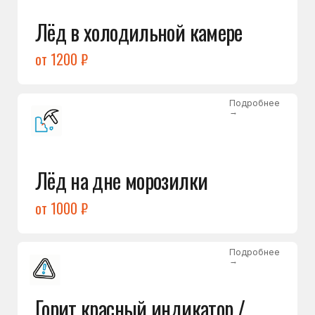
Подробнее
→
Холодильник щёлкает
и не запускается
от 1600 ₽
Открыть →
Полный список
неисправностей
Бесплатная консультация