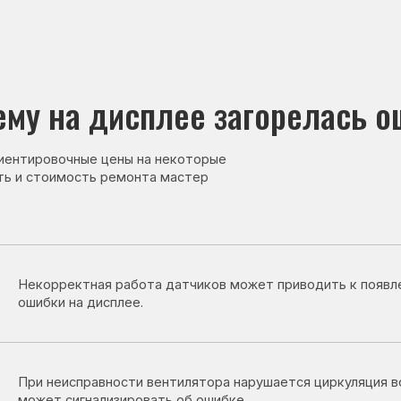
на дисплее загорелась ошибка
овочные цены на некоторые
тоимость ремонта мастер
рректная работа датчиков может приводить к появлению
ки на дисплее.
неисправности вентилятора нарушается циркуляция воздуха, и сист
т сигнализировать об ошибке.
 в системе оттайки или циркуляции воздуха может вызывать
ление ошибки.