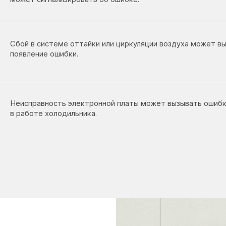
правность электронной платы может вызывать ошибки и сбои
боте холодильника.
ногда
мкой: