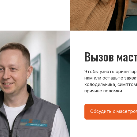
Чтобы узнать ориентировочную стоим
нам или оставьте заявку на сайте. Д
холодильника, симптомы неисправнос
причине поломки
Обсудить с масетром
8 495 409-45-21
Без выходных с 8.00 — 22.00