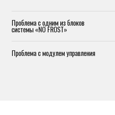
системы «NO FROST»
Проблема с модулем управления
Неис
в ра
Что можно проверить
самостоятельно
Перед вызовом мастера стоит проверить несколько вещей. И
холодильник не включается по причинам, не связанным с поло