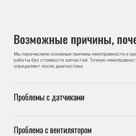
Возможные причины, почему 
Мы перечислили основные причины неисправности и ориентир
работы без стоимости запчастей. Точную неисправность и с
определяет после диагностики
Проблемы с датчиками
Неко
ошиб
Проблема с вентилятором
При 
може
Проблема с одним из блоков
Сбой
появ