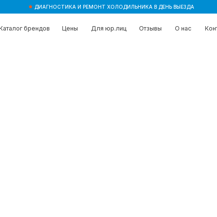
ДИАГНОСТИКА И РЕМОНТ ХОЛОДИЛЬНИКА В ДЕНЬ ВЫЕЗДА
брендов
брендов
Цены
Цены
Для юр.лиц
Для юр.лиц
Отзывы
Отзывы
О нас
О нас
Контакты
Контакты
ошибка