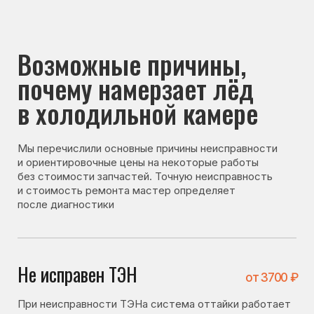
почему намерзает лёд
в холодильной камере
Мы перечислили основные причины неисправности
и ориентировочные цены на некоторые работы
без стоимости запчастей. Точную неисправность
и стоимость ремонта мастер определяет
после диагностики
Не исправен ТЭН
от 3700 ₽
При неисправности ТЭНа система оттайки работает
некорректно, из-за чего в холодильной камере
начинает образовываться лёд.
Не исправен термостат
от 2800 ₽
Термостат регулирует работу системы
охлаждения. При его неисправности возможны сбои
в температурном режиме и образование наледи.