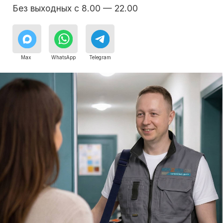
8 495 409-45-21
Без выходных с 8.00 — 22.00
Max
WhatsApp
Telegram
Бесплатная
Сервисный инженер, стаж — 22 года
Сервисный инженер, с
консультация дежурного
инженера
Консультация с мастером
Консультация с мастером