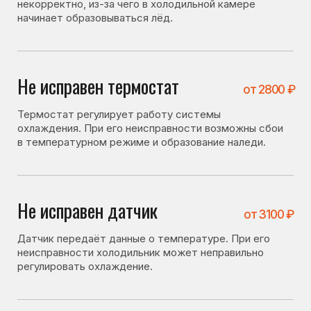
Не исправен датчик
от 3100 ₽
Датчик передаёт данные о температуре. При его
неисправности холодильник может неправильно
регулировать охлаждение.
Утечка хладагента
от 3200 ₽
При утечке фреона система охлаждения работает
нестабильно, что может приводить к образованию
льда.
Засор капиллярного
от 4100 ₽
трубопровода
фреонопроводящей системы
При засоре нарушается циркуляция хладагента, что
влияет на работу системы охлаждения.