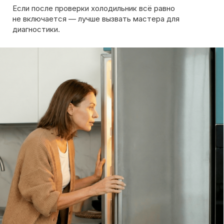
на сайте. Дежурный инженер уточнит марку
холодильника, симптомы неисправности
и сориентирует по возможной причине поломки
Обсудить с масетром
8 495 409-45-21
Без выходных с 8.00 — 22.00
Max
WhatsApp
Telegram