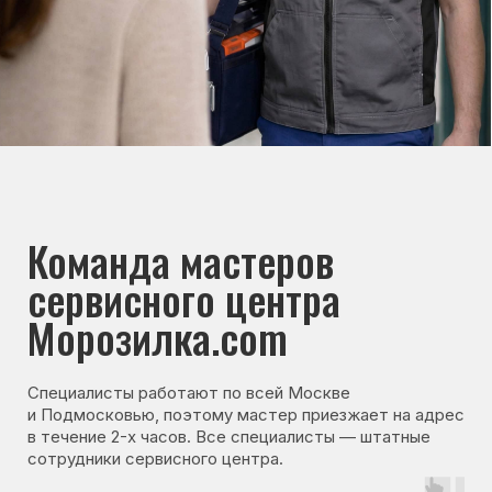
Навигация
Основные дефекты
Каталог брендов
Цены
Для юр.лиц
Отзывы
О нас
Контакты
Варианты оплаты
© Сервисный центр «Морозилка.com».
Ремонт холодильников на дому в Москве
и Московской области
Наверх↑