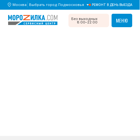
Москва
Выбрать город Подмосковья
РЕМОНТ В ДЕНЬ ВЫЕЗДА
МЕНЮ
Без выходных
МЕНЮ
8:00–22:00
Главная
/
Дефекты
/ Намерзает лёд в холодильной камере
Намерзает лёд
в холодильной камере
Возможные причины,