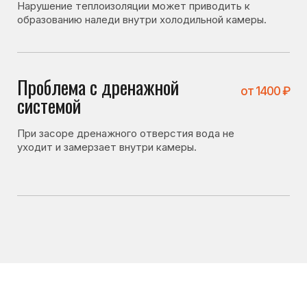
Что можно проверить
самостоятельно
Перед вызовом мастера стоит проверить несколько
вещей. Иногда холодильник не включается
по причинам, не связанным с поломкой:
• плотно ли закрывается дверь холодильника;
• не повреждён ли уплотнитель;
• не засорено ли дренажное отверстие;
• не установлена ли слишком низкая температура
охлаждения.
Если после проверки холодильник всё равно
не включается — лучше вызвать мастера для
диагностики.