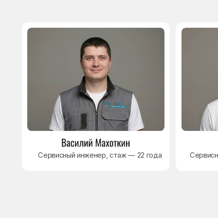
8 495 409-45-21
Без выходных с 8.00 — 22.00
Max
WhatsApp
Telegram
© Сервисный центр «Морозилка.com». Ремонт
холодильников на дому в Москве и Московской области