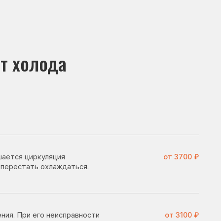
да
ция
от 3700 ₽
лаждаться.
еисправности
от 3100 ₽
.
его поломке
от 2800 ₽