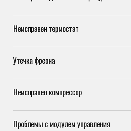
холо
Утечка фреона
При 
начи
Неисправен компрессор
Если
холо
Проблемы с модулем управления
Сбой
сист
Засор капиллярного трубопровода
При 
фреонопроводящей системы
эффе