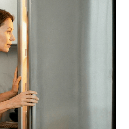
ость ремонта холодильника, позвоните
ежурный инженер уточнит марку
ти и сориентирует по возможной