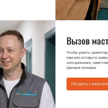
причине поломки
Обсудить с масетром
8 495 409-45-21
Без выходных с 8.00 — 22.00