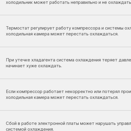
дильная камера может перестать охлаждаться.
утечке хладагента система охлаждения теряет давление и холодил
нает хуже охлаждать.
 компрессор работает некорректно или потерял производительност
дильная камера может перестать охлаждаться.
 в работе электронной платы может нарушать управление
емой охлаждения.
засоре ухудшается циркуляция хладагента, что приводит к снижени
ктивности охлаждения.