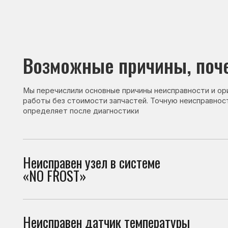
Возможные причины, почему 
Мы перечислили основные причины неисправности и ориентир
работы без стоимости запчастей. Точную неисправность и с
определяет после диагностики
Неисправен узел в системе
При 
«NO FROST»
холо
Неисправен датчик температуры
Датч
холо
Неисправен термостат
Терм