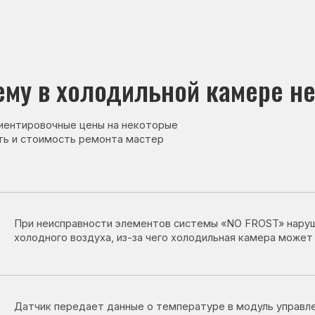
в холодильной камере нет холо
овочные цены на некоторые
тоимость ремонта мастер
неисправности элементов системы «NO FROST» нарушается циркуля
дного воздуха, из-за чего холодильная камера может перестать ох
ик передает данные о температуре в модуль управления. При его н
дильник может работать неправильно и не охлаждать одну из камер
остат регулирует работу компрессора и системы охлаждения. При 