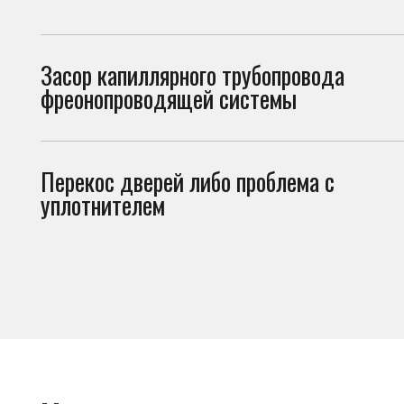
Перекос дверей либо проблема с
Двер
уплотнителем
прон
Что можно проверить
самостоятельно
Перед вызовом мастера стоит проверить несколько вещей. И
холодильник не включается по причинам, не связанным с поло
• плотно ли закрывается дверь холодильника;