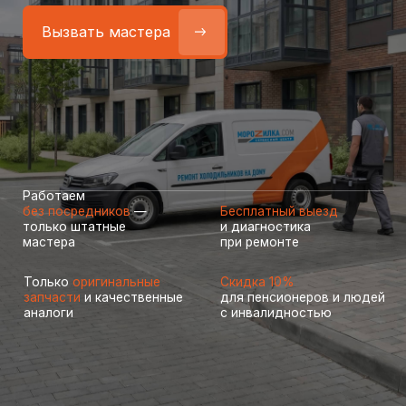
Работаем
без посредников
—
Бесплатный выезд
только штатные
и диагностика
мастера
при ремонте
Только
оригинальные
Скидка 10%
запчасти
и качественные
для пенсионеров и людей
аналоги
с инвалидностью
Более 25 лет
специализируемся только
на ремонте холодильников
Узкая специализация и многолетний опыт помогают