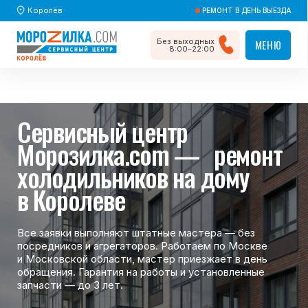
Королёв
РЕМОНТ В ДЕНЬ ВЫЕЗДА
Без выходных
МЕНЮ
МЕНЮ
8:00–22:00
Главная
/ О компании
Сервисный центр
Морозилка.com — ремонт
холодильников на дому
в Королеве
Все заявки выполняют штатные мастера — без
посредников и агрегаторов. Работаем по Москве
и Московской области, мастер приезжает в день
обращения. Гарантия на работы и установленные
запчасти — до 3 лет.
Вызвать мастера
Вызвать мастера