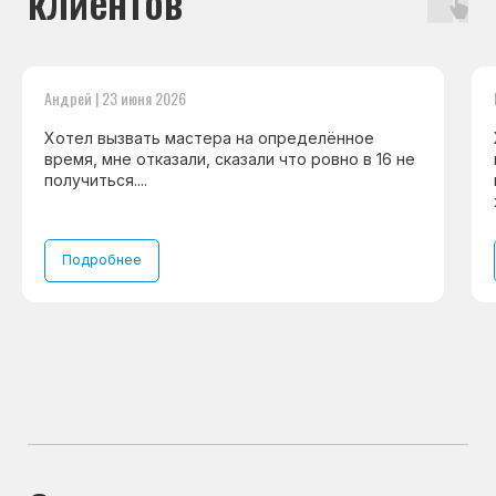
Бесплатная
консультация дежурного
инженера
Андрей | 23 июня 2026
Консультация с мастером
Консультация с мастером
Хотел вызвать мастера на определённое
время, мне отказали, сказали что ровно в 16 не
получиться....
Навигация
Основные дефекты
Подробнее
Каталог брендов
Цены
Для юр.лиц
Отзывы
О нас
Контакты
Варианты оплаты