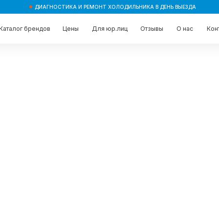
ДИАГНОСТИКА И РЕМОНТ ХОЛОДИЛЬНИКА В ДЕНЬ ВЫЕЗДА
брендов
брендов
Цены
Цены
Для юр.лиц
Для юр.лиц
Отзывы
Отзывы
О нас
О нас
Контакты
Контакты
ет