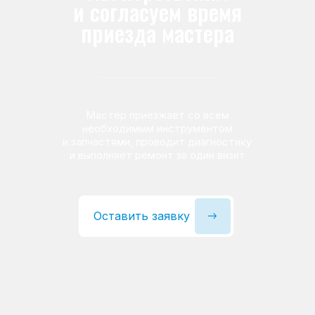
ремонта до начала работ
Мастер проводит диагностику, определяет
причину поломки и согласовывает
стоимость. Вы принимаете решение
спокойно — без неожиданных доплат
после ремонта
Не передаём заявки
посредникам
Вы обращаетесь напрямую в сервисный центр.
Заявка не передаётся сторонним мастерам —
к вам приезжает штатный специалист
компании. Это помогает избежать наценок
посредников и получить гарантию
от сервисного центра