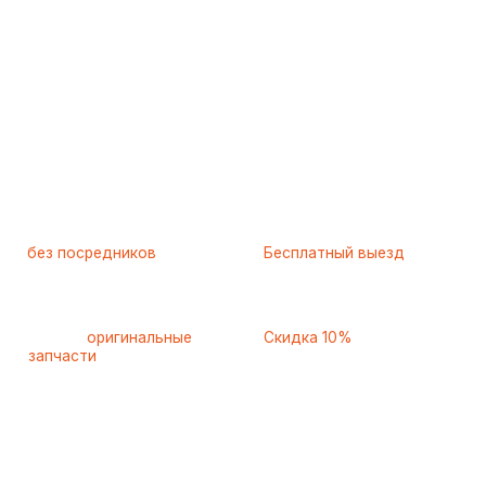
Работаем
без посредников
—
Бесплатный выезд
только штатные
и диагностика
мастера
при ремонте
Только
оригинальные
Скидка 10%
запчасти
и качественные
для пенсионеров и людей
аналоги
с инвалидностью